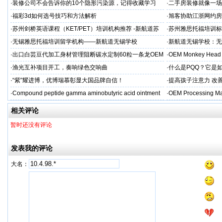
源头定制
·
装修公司不会告诉你的10个隐形污染源，记得收藏学习
·
二手房装修就像一场
糟心！看完这篇再开
·
福彩3d如何选号技巧和方法解析
·
旭客协助江浙网约房
标杆
·
苏州剑桥英语课程（KET/PET）培训机构推荐 -新航道苏
·
苏州雅思托福培训标
州学校
率领先
·
无锡雅思托福培训留学机构——新航道无锡学校
·
新航道无锡学校：无
·
出口白芸豆代加工身材管理阻断碳水定制60粒一条龙OEM
·
OEM Monkey Head 
贴牌
aps
·
渔光互补项目开工，奏响绿色交响曲
·
什么是PQQ？它是
·
“紫”耀进博，优博瑞慕彰显大国品牌自信！
·
提高孩子注意力 改善
·
Compound peptide gamma aminobutyric acid ointment
·
OEM Processing Man
相关评论
暂时还没有评论
发表我的评论
大名：