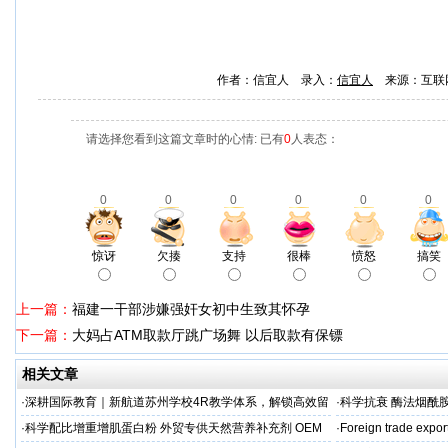
作者：信宜人 录入：
信宜人
来源：互联
请选择您看到这篇文章时的心情: 已有
0
人表态：
0
0
0
0
0
0
惊讶
欠揍
支持
很棒
愤怒
搞笑
上一篇：
福建一干部涉嫌强奸女初中生致其怀孕
下一篇：
大妈占ATM取款厅跳广场舞 以后取款有保镖
相关文章
·
深耕国际教育｜新航道苏州学校4R教学体系，解锁高效留
·
科学抗衰 酶法烟酰胺
学备考之路
M/ODM定制
·
科学配比增重增肌蛋白粉 外贸专供天然营养补充剂 OEM
·
Foreign trade expor