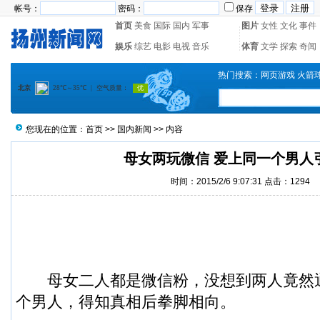
帐号：
密码：
保存
首页
美食
国际
国内
军事
图片
女性
文化
事件
娱乐
综艺
电影
电视
音乐
体育
文学
探索
奇闻
热门搜索：
网页游戏
火箭
您现在的位置：
首页
>>
国内新闻
>> 内容
母女两玩微信 爱上同一个男人
时间：2015/2/6 9:07:31 点击：
1294
母女二人都是
微信粉
，没想到两人竟然
个男人，得知真相后拳脚相向。