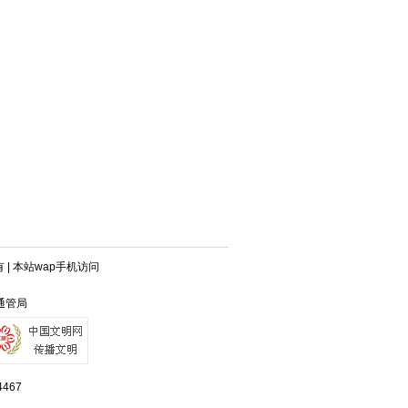
有
|
本站wap手机访问
州通管局
467