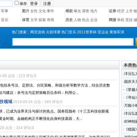
保存
军事
图片
女性
文化
事件
维权
曝光
调查
地方
证券
经济
上市
音乐
体育
文学
探索
奇闻
历史
人物
热点
企业
网游
单机
竞技
热门搜索：
网页游戏
火箭球赛
热门音乐
2011世界杯
亚运会
黄海军演
本类热
·
沣沅弘
05-06 点击：213 评论:0
·
国庆天
要包括杀号法、定胆法、分区策略、和值分析等数学方法，结合历史数
七天
·
《穿越
与建议：杀号法与定胆策略百位杀码：利用公...
·
《寻仙
技领域
2018-05-24 点击：383 评论:0
·
万能小
球，已成为业界关注与探讨的焦点。国务院颁布《十三五科技创新规
·
沣沅弘
金时期。金融机构正不断强化自身科技基因，大...
·
封神拍
4-28 点击：314 评论:0
·
《猎国