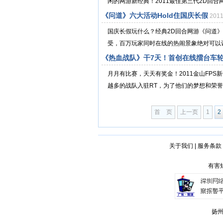
闲的网游新经典！2011最佳第三代2D回合
《问道》六大活动Hold住国庆长假
201
国庆长假玩什么？经典2D回合网游《问道
受，百万玩家同时在线的热闹景象绝对可以让
《热血战队》干7天！首创在线擂台车
月月有比赛，天天有奖金！2011金山FP
越多的战队入驻RT，为了他们的梦想和荣誉
首 页
上一页
1
2
关于我们
|
服务条款
有害短
扬州