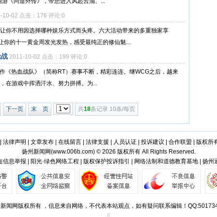
网游《问道外传》，带您进入风起云涌、...
1-10-02 点击：176 评论:0
》让你不用因选择哪种娱乐方式而头疼。六大活动带来的多重独家享
你的十一黄金周发光发热，感受最纯正的修仙魅...
轮战
2011-10-02 点击：199 评论:0
S新作《热血战队》（简称RT）赛事不断，精彩连连。继WCG之后，越来
，在游戏中挥洒汗水、努力拼搏。为...
下一页
末 页
共
18
条记录 10条/每页
|
法律声明
|
文章发布
|
在线留言
|
法律支援
|
人员认证
|
投诉建议
|
合作联盟
|
版权所
扬州新闻网(
www.006b.com
) © 2026 版权所有 All Rights Reserved.
信息举报 | 阳光·绿色网络工程 | 版权保护投诉指引 | 网络法制和道德教育基地 | 扬
新闻网版权所有 ，信息来自网络，不代表本站观点，如有疑问联系编辑！QQ:501734
#