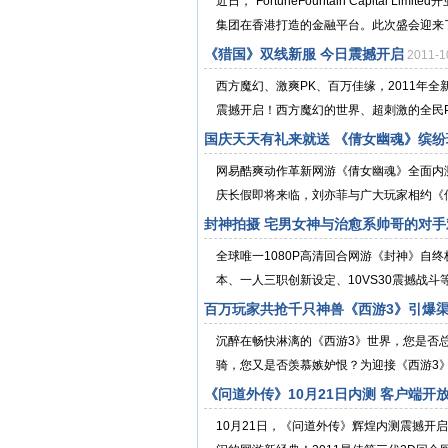
近日，“FortuneFountain Capita
集团在香港打造的金融平台。此次盛会迎来了来
《猎国》双线新服 今日震撼开启
2011-
西方魔幻、激爽PK、百万佳缘，2011年
震撼开启！西方魔幻的世界、超刺激的全民P
国庆天天有礼来就送 《倩女幽魂》缤
网易酷爽动作革新网游《倩女幽魂》全面
庆长假即将来临，刘亦菲与广大玩家相约《倩
封神拍摄 宅男女神与治愈系帅哥的对手
全球唯一1080P高清回合网游《封神》自
本、一人三职创新设定、10VS30震撼战斗
百万玩家共抢千只神兽《西游3》引爆
沉醉在畅快淋漓的《西游3》世界，您是否
骑，您又是否羡慕嫉妒恨？为迎接《西游3》
《问道外传》10月21日内测 客户端开
10月21日，《问道外传》辉煌内测震撼