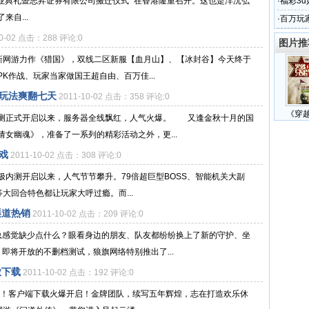
l Limited开业典礼暨志昇证券有限公司搬迁仪式” 在香港隆重召开。这也是沣沅弘
·
福彩3
自...
·
百万玩
10-02 点击：288 评论:0
图片推
全新网游力作《猎国》，双线二区新服【血月山】、【冰封谷】今天终于
K作战、玩家当家做国王超自由、百万佳...
纷玩法爽翻七天
2011-10-02 点击：358 评论:0
《穿
内测正式开启以来，服务器全线飘红，人气火爆。 又逢金秋十月的国
女幽魂》，准备了一系列的精彩活动之外，更...
戏
2011-10-02 点击：308 评论:0
终极内测开启以来，人气节节攀升。79倍超巨型BOSS、智能机关大副
等大回合特色都让玩家大呼过瘾。而...
渠道热销
2011-10-02 点击：209 评论:0
总感觉缺少点什么？眼看身边的朋友、队友都纷纷换上了新的守护、坐
即将开放的不删档测试，狼旗网络特别推出了...
放下载
2011-10-02 点击：192 评论:0
开启！客户端下载火爆开启！金牌团队，续写五年辉煌，志在打造欢乐休