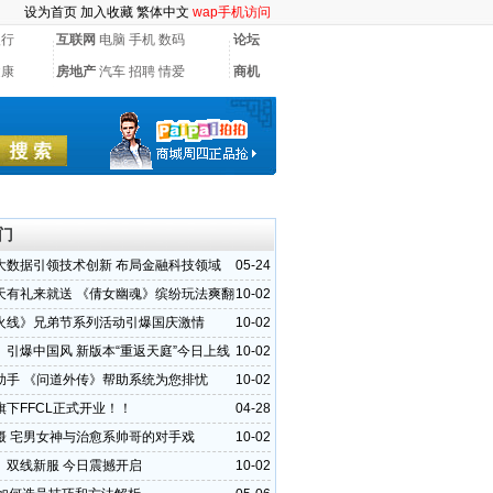
设为首页
加入收藏
繁体中文
wap手机访问
银行
互联网
电脑
手机
数码
论坛
健康
房地产
汽车
招聘
情爱
商机
门
大数据引领技术创新 布局金融科技领域
05-24
天有礼来就送 《倩女幽魂》缤纷玩法爽翻
10-02
火线》兄弟节系列活动引爆国庆激情
10-02
》引爆中国风 新版本“重返天庭”今日上线
10-02
助手 《问道外传》帮助系统为您排忧
10-02
旗下FFCL正式开业！！
04-28
摄 宅男女神与治愈系帅哥的对手戏
10-02
》双线新服 今日震撼开启
10-02