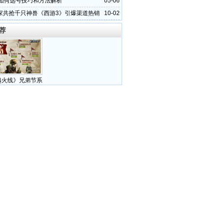
d如何选号技巧和方法解析
05-06
家共抢千只神兽《西游3》引爆渠道热销
10-02
荐
越火线》兄弟节系