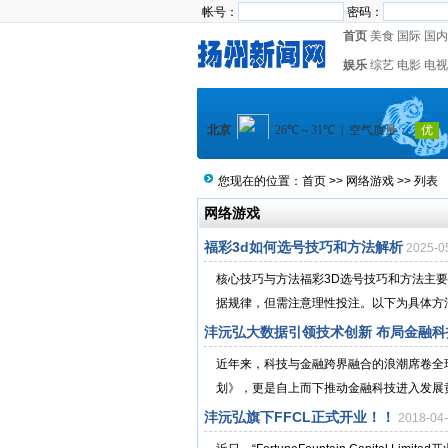
帐号：
密码：
首页
美食
国际
国内
娱乐
综艺
电影
电视
您现在的位置：
首页
>>
网络游戏
>> 列表
网络游戏
福彩3d如何选号技巧和方法解析
2025-
核心技巧与方法福彩3D选号技巧和方法主
据规律，但需注意理性投注。以下为具体方法
沣沅弘大数据引领技术创新 布局金融科
近年来，科技与金融跨界融合的浪潮席卷全
划》，更是自上而下推动金融科技进入发展黄
沣沅弘旗下FFCL正式开业！！
2018-0