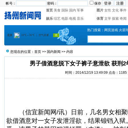
帐号：
密码：
保存
首页
美食
国际
国内
军事
图片
女性
文化
事件
娱乐
综艺
电影
电视
音乐
体育
文学
探索
奇闻
热门搜索：
网页游戏
火箭
您现在的位置：
首页
>>
国内新闻
>> 内容
男子借酒意脱下女子裤子意泄欲 获刑2年
时间：2014/12/19 13:49:09 点击：
1185
（
信宜新闻
网/讯）日前，几名男女相
欲借酒意对一女子发泄淫欲，结果锒铛入狱