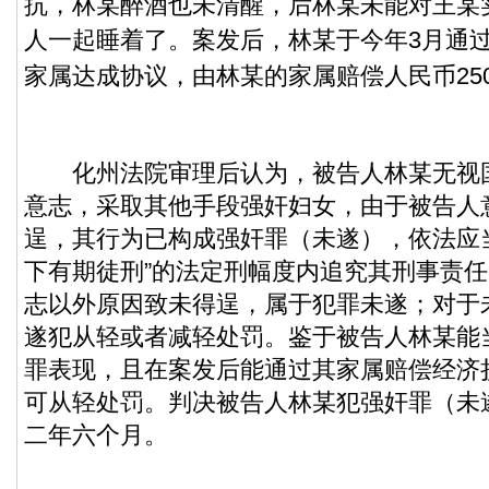
抗，林某醉酒也未清醒，后林某未能对王某
人一起睡着了。
案发后，林某于今年3月通
家属达成协议，由林某的家属赔偿人民币250
化州法院审理后认为，被告人林某无视
意志，采取其他手段强奸妇女，由于被告人
逞，其行为已构成强奸罪（未遂），依法应
下有期徒刑”的法定刑幅度内追究其刑事责
志以外原因致未得逞，属于犯罪未遂；对于
遂犯从轻或者减轻处罚。鉴于被告人林某能
罪表现，且在案发后能通过其家属赔偿经济
可从轻处罚。判决被告人林某犯强奸罪（未
二年六个月。