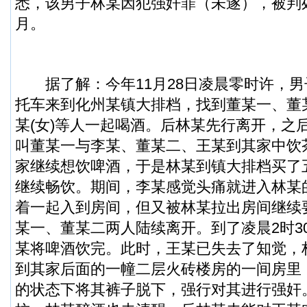
悉，该男子林某因犯强奸罪（未遂），被判
月。
据了解：今年11月28日凌晨零时许，男子
托车来到化州某镇大排档，找到董某一、董某
某(女)等人一起喝酒。后林某先行离开，之
叫董某一与李某、董某二、王某到其家中饮
家继续想饮啤酒，于是林某到镇大排档买了
继续畅饮。期间，李某感觉头痛就进入林某
着一起入到房间，但又被林某拉出房间继续
某一、董某二两人陆续离开。到了凌晨2时3
某将啤酒饮完。此时，王某已失去了知觉，
到其家后面的一幢二层火砖楼房的一间房里
的状态下将其裤子脱下，强行对其进行强奸