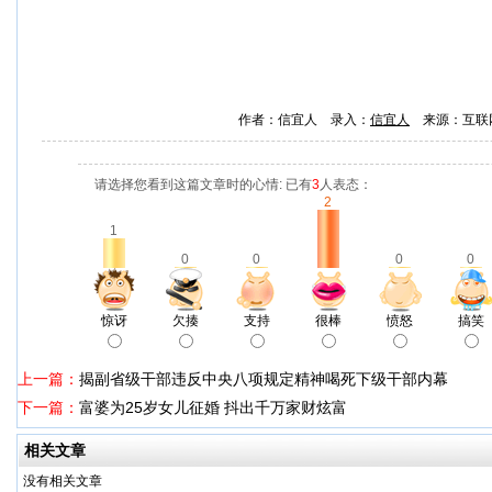
作者：信宜人 录入：
信宜人
来源：互联
请选择您看到这篇文章时的心情: 已有
3
人表态：
2
1
0
0
0
0
惊讶
欠揍
支持
很棒
愤怒
搞笑
上一篇：
揭副省级干部违反中央八项规定精神喝死下级干部内幕
下一篇：
富婆为25岁女儿征婚 抖出千万家财炫富
相关文章
没有相关文章