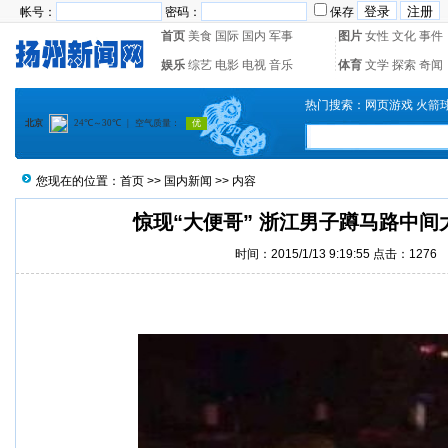
帐号：
密码：
保存
首页
美食
国际
国内
军事
图片
女性
文化
事件
娱乐
综艺
电影
电视
音乐
体育
文学
探索
奇闻
热门搜索：
网页游戏
火箭
您现在的位置：
首页
>>
国内新闻
>> 内容
惊现“大便哥” 浙江男子蹲马路中间
时间：2015/1/13 9:19:55 点击：
1276