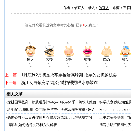
作者：信宜人 录入：
信宜人
来源：互联
请选择您看到这篇文章时的心情: 已有
0
人表态：
0
0
0
0
0
0
惊讶
欠揍
支持
很棒
愤怒
搞笑
上一篇：
1月底到2月初是火车票捡漏高峰期 抢票的要抓紧机会
下一篇：
浙江女白领竟给“老公”遭拍裸照喂冰毒敲诈
相关文章
·
深耕国际教育｜新航道苏州学校4R教学体系，解锁高效留
·
科学抗衰 酶法烟酰胺
学备考之路
M/ODM定制
·
科学配比增重增肌蛋白粉 外贸专供天然营养补充剂 OEM
·
Foreign trade expor
源头定制
·
装修公司不会告诉你的10个隐形污染源，记得收藏学习
·
二手房装修就像一场
糟心！看完这篇再开
·
福彩3d如何选号技巧和方法解析
·
旭客协助江浙网约房