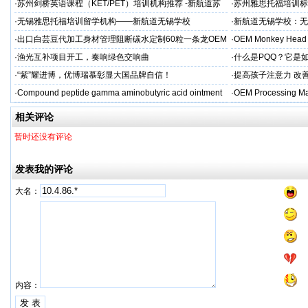
标杆
·
苏州剑桥英语课程（KET/PET）培训机构推荐 -新航道苏
·
苏州雅思托福培训标
州学校
率领先
·
无锡雅思托福培训留学机构——新航道无锡学校
·
新航道无锡学校：无
·
出口白芸豆代加工身材管理阻断碳水定制60粒一条龙OEM
·
OEM Monkey Head 
贴牌
aps
·
渔光互补项目开工，奏响绿色交响曲
·
什么是PQQ？它是
·
“紫”耀进博，优博瑞慕彰显大国品牌自信！
·
提高孩子注意力 改善
·
Compound peptide gamma aminobutyric acid ointment
·
OEM Processing Man
相关评论
暂时还没有评论
发表我的评论
大名：
内容：