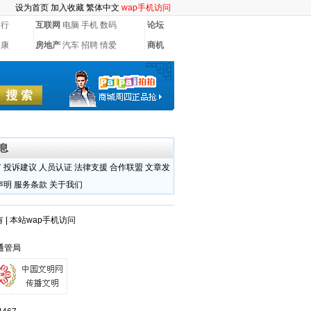
设为首页
加入收藏
繁体中文
wap手机访问
银行
互联网
电脑
手机
数码
论坛
健康
房地产
汽车
招聘
情爱
商机
息
有
投诉建议
人员认证
法律支援
合作联盟
文章发
声明
服务条款
关于我们
有
|
本站wap手机访问
州通管局