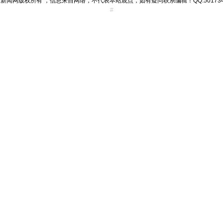
新闻网版权所有 ，信息来自网络，不代表本站观点，如有疑问联系编辑！QQ:501734
#