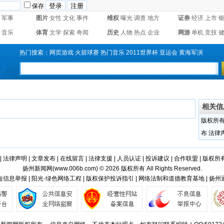
保存
军事
图片
女性
文化
事件
维权
曝光
调查
地方
证券
经济
上市
音乐
体育
文学
探索
奇闻
历史
人物
热点
企业
网游
单机
竞技
热门搜索：
网页游戏
火箭球赛
热门音乐
2011世界杯
亚运会
黄海军演
相关信
版权所
布
法律
|
法律声明
|
文章发布
|
在线留言
|
法律支援
|
人员认证
|
投诉建议
|
合作联盟
|
版权所
扬州新闻网(
www.006b.com
) © 2026 版权所有 All Rights Reserved.
信息举报 | 阳光·绿色网络工程 | 版权保护投诉指引 | 网络法制和道德教育基地 | 扬