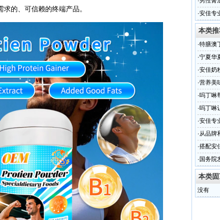
品
·
男性膏
需求的、可信赖的终端产品。
厂华源
·
安佳专
餐饮博
本类推
·
特膳澳
·
宁夏华
进步”的
·
安佳奶
·
营养美
·
吗丁啉
·
吗丁啉
·
安佳专
餐饮博
·
从品牌
·
搭配安
花！！
·
国务院
本类固
没有