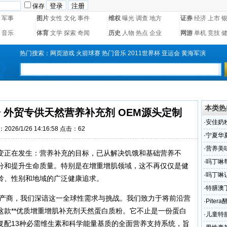
保存
军事
图片
女性
文化
事件
维权
曝光
调查
地方
证券
经济
上市
音乐
体育
文学
探索
奇闻
历史
人物
热点
企业
网游
单机
竞技
热门搜索：
网页游戏
火箭球赛
热门音乐
2011世界杯
亚运会
黄海军演
本类热
 外贸专供天然营养补充剂 OEM源头定制
·
安佳奶
2026/1/26 14:16:58 点击：
62
·
宁夏华
进步”的
·
营养美
变正在发生：营养补充的目标，已从解决饥饿和基础营养不
·
吗丁啉
分和提升生命质量。特别是在增重增肌领域，这不再仅仅是健
·
吗丁啉
龄、性别和地域的广泛健康追求。
·
特膳澳
生产商，我们深谙这一全球性需求与挑战。我们致力于将前沿营
·
Pite
这款**优质增重增肌补充剂天然蛋白质粉。它不止是一份蛋白
·
儿童特
复配13种必需维生素和科学能量基质的全面营养支持系统，旨