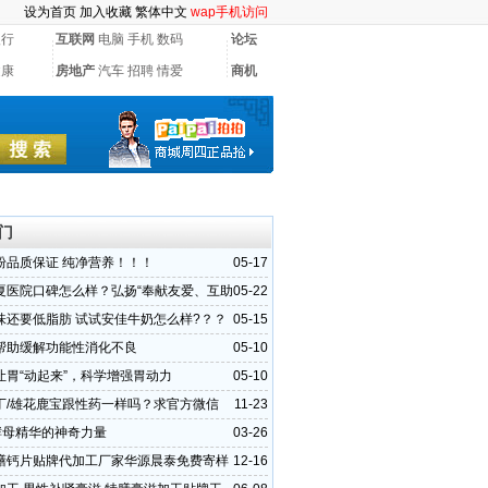
设为首页
加入收藏
繁体中文
wap手机访问
银行
互联网
电脑
手机
数码
论坛
健康
房地产
汽车
招聘
情爱
商机
门
粉品质保证 纯净营养！！！
05-17
夏医院口碑怎么样？弘扬“奉献友爱、互助
05-22
志愿精神
味还要低脂肪 试试安佳牛奶怎么样?？？
05-15
帮助缓解功能性消化不良
05-10
让胃“动起来”，科学增强胃动力
05-10
丁/雄花鹿宝跟性药一样吗？求官方微信
11-23
ra酵母精华的神奇力量
03-26
膳钙片贴牌代加工厂家华源晨泰免费寄样
12-16