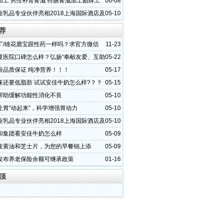
加工 男性补肾膏滋 特膳膏滋加工贴牌工
06-08
晨泰
业乳品专业伙伴亮相2018上海国际酒店及
05-10
览会
荐
丁/雄花鹿宝跟性药一样吗？求官方微信
11-23
夏医院口碑怎么样？弘扬“奉献友爱、互助
05-22
志愿精神
粉品质保证 纯净营养！！！
05-17
味还要低脂肪 试试安佳牛奶怎么样?？？
05-15
帮助缓解功能性消化不良
05-10
让胃“动起来”，科学增强胃动力
05-10
业乳品专业伙伴亮相2018上海国际酒店及
05-10
览会
和集团看安佳牛奶怎么样
05-09
佳黄油和芝士片，为您的早餐锦上添
05-09
发布养老保险余额可继承政策
01-16
顶