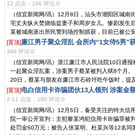
12 点击：196 评论:0
（信宜新闻网/讯）12月8日，汕头市潮阳区城南
宅丈夫纵火焚烧临盆妻子和周岁女儿。惨剧发生
某被城南派出所民警到场控制抓获，目前已被公安机
廉江男子聚众淫乱 会所内“1女侍5男”
[置顶]
349 评论:0
（信宜新闻网/讯）湛江廉江市人民法院10日通
一起聚众淫乱案，涉案男子蔡某被判入狱8个月
20日，蔡某与朋友在廉江市石岭圩吃午饭时，提及其
电白信用卡诈骗团伙13人领刑 涉案金额
[置顶]
2-11 点击：190 评论:0
（信宜新闻网/讯）12月5日，备受关注的特大信
院一审公开宣判：主犯黎某鸿犯信用卡诈骗罪被判
处罚金50万元；被告人张某明、杜某兴等12名同案犯