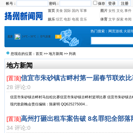
帐号：
密码：
保存
首页
美食
国际
国内
军事
图片
女性
文化
事件
娱乐
综艺
电影
电视
音乐
体育
文学
探索
奇闻
热门搜索：
网页游戏
火箭
您现在的位置：
首页
>>
地方新闻
>> 列表
地方新闻
信宜市朱砂镇古畔村第一届春节联欢比
[置顶]
28 评论:0
信宜市朱砂镇古畔村马拉松比赛信宜市朱砂镇古畔村篮球比赛 信宜市朱砂镇古
现代歌剧晚会责任编辑：陈家明 QQ625275004...
高州打砸出租车案告破 8名罪犯全部落
[置顶]
34 评论:0