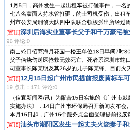
1月5日，高州发生一起出租车被打砸事件，一名
七八名蒙面人持水管打砸，的士司机受伤，出租
州市公安局刑侦大队四中队联合顿梭派出所经过周密
深圳后海实业董事长父子和千万豪宅被
[置顶]
96 评论:0
南山蛇口招商海月花园一楼王单位18日早间7时3
父子俩烧伤送医抢救无效死亡。死者系深圳市蛇
司董事长陈某明及其26岁的儿子陈某锋。目前火灾原
12月15日起广州市民提前报废黄标车
[置顶]
19 点击：171 评论:0
（信宜新闻网/讯）为配合15日实施的《广州市
实施办法》，14日广州市环保局召开新闻发布会
本月15日起，广州15个服务点全面受理提前报废黄标
汕头市潮阳区发生一起丈夫火烧妻子和
[置顶]