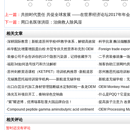
上一篇：
共担时代责任 共促全球发展 ——在世界经济论坛2017年年会
下一篇：
周口名医张洪臣：治病救人除风湿
相关文章
·
深耕国际教育｜新航道苏州学校4R教学体系，解锁高效留
·
科学抗衰 酶法烟酰胺
学备考之路
M/ODM定制
·
科学配比增重增肌蛋白粉 外贸专供天然营养补充剂 OEM
·
Foreign trade expor
源头定制
·
装修公司不会告诉你的10个隐形污染源，记得收藏学习
·
二手房装修就像一场
糟心！看完这篇再开
·
福彩3d如何选号技巧和方法解析
·
旭客协助江浙网约房
标杆
·
苏州剑桥英语课程（KET/PET）培训机构推荐 -新航道苏
·
苏州雅思托福培训标
州学校
率领先
·
无锡雅思托福培训留学机构——新航道无锡学校
·
新航道无锡学校：无
·
出口白芸豆代加工身材管理阻断碳水定制60粒一条龙OEM
·
OEM Monkey Head 
贴牌
aps
·
渔光互补项目开工，奏响绿色交响曲
·
什么是PQQ？它是
·
“紫”耀进博，优博瑞慕彰显大国品牌自信！
·
提高孩子注意力 改善
·
Compound peptide gamma aminobutyric acid ointment
·
OEM Processing Man
相关评论
暂时还没有评论