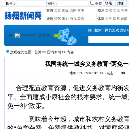
帐号：
密码：
保存
首页
美食
国际
国内
军事
图片
女性
文化
事件
娱乐
综艺
电影
电视
音乐
体育
文学
探索
奇闻
热门搜索：
网页游戏
火箭
您现在的位置：
首页
>>
国内新闻
>> 内容
我国将统一城乡义务教育“两免一
时间：2017/3/7 8:18:13 点击：
1198
合理配置教育资源，促进义务教育均衡
平、全面建成小康社会的根本要求。统一城
免一补”政策。
意味着今年起，城市和农村义务教育
的“免学杂费、免费提供教科书，对家庭经