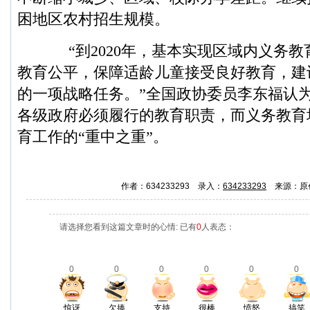
困地区农村招生规模。
“到2020年，基本实现区域内义务教
教育公平，保障适龄儿童接受良好教育，建
的一项战略任务。”全国政协委员李东福认
各级政府必须履行的教育职责，而义务教育
育工作的“重中之重”。
作者：634233293 录入：
634233293
来源：原
请选择您看到这篇文章时的心情: 已有
0
人表态：
0
0
0
0
0
0
惊讶
欠揍
支持
很棒
愤怒
搞笑