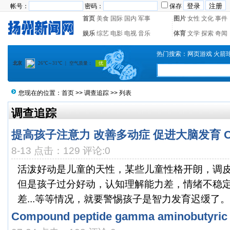
帐号：
密码：
保存
首页
美食
国际
国内
军事
图片
女性
文化
事件
娱乐
综艺
电影
电视
音乐
体育
文学
探索
奇闻
热门搜索：
网页游戏
火箭
您现在的位置：
首页
>>
调查追踪
>> 列表
调查追踪
提高孩子注意力 改善多动症 促进大脑发育 
8-13 点击：129 评论:0
活泼好动是儿童的天性，某些儿童性格开朗，调
但是孩子过分好动，认知理解能力差，情绪不稳定
差...等等情况，就要警惕孩子是智力发育迟缓了。3
Compound peptide gamma aminobutyric 