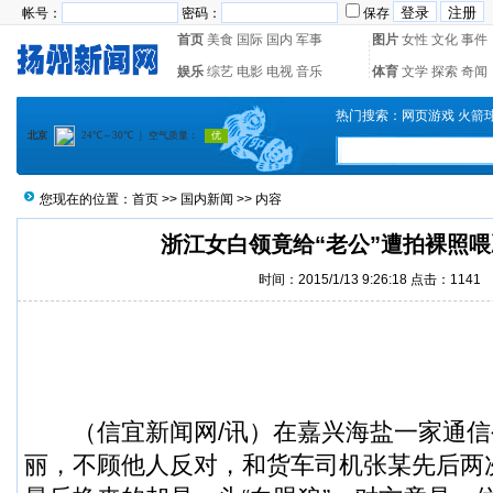
帐号：
密码：
保存
首页
美食
国际
国内
军事
图片
女性
文化
事件
娱乐
综艺
电影
电视
音乐
体育
文学
探索
奇闻
热门搜索：
网页游戏
火箭
您现在的位置：
首页
>>
国内新闻
>> 内容
浙江女白领竟给“老公”遭拍裸照
时间：2015/1/13 9:26:18 点击：
1141
（
信宜新闻
网/讯）在嘉兴海盐一家通
丽，不顾他人反对，和货车司机张某先后两次