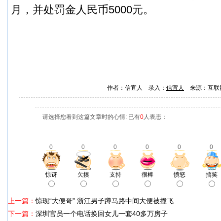
月，并处罚金人民币5000元。
作者：信宜人 录入：
信宜人
来源：互联
请选择您看到这篇文章时的心情: 已有
0
人表态：
0
0
0
0
0
0
惊讶
欠揍
支持
很棒
愤怒
搞笑
上一篇：
惊现“大便哥” 浙江男子蹲马路中间大便被撞飞
下一篇：
深圳官员一个电话换回女儿一套40多万房子