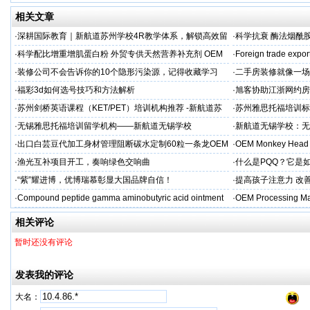
相关文章
·
深耕国际教育｜新航道苏州学校4R教学体系，解锁高效留
·
科学抗衰 酶法烟酰胺
学备考之路
M/ODM定制
·
科学配比增重增肌蛋白粉 外贸专供天然营养补充剂 OEM
·
Foreign trade expor
源头定制
·
装修公司不会告诉你的10个隐形污染源，记得收藏学习
·
二手房装修就像一场
糟心！看完这篇再开
·
福彩3d如何选号技巧和方法解析
·
旭客协助江浙网约房
标杆
·
苏州剑桥英语课程（KET/PET）培训机构推荐 -新航道苏
·
苏州雅思托福培训标
州学校
率领先
·
无锡雅思托福培训留学机构——新航道无锡学校
·
新航道无锡学校：无
·
出口白芸豆代加工身材管理阻断碳水定制60粒一条龙OEM
·
OEM Monkey Head 
贴牌
aps
·
渔光互补项目开工，奏响绿色交响曲
·
什么是PQQ？它是
·
“紫”耀进博，优博瑞慕彰显大国品牌自信！
·
提高孩子注意力 改善
·
Compound peptide gamma aminobutyric acid ointment
·
OEM Processing Man
相关评论
暂时还没有评论
发表我的评论
大名：