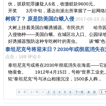
伙，抓获犯罪嫌疑人6名，收缴赃款9600元。
开奖 3月中旬，通达街派出所掌握了一起网络赌博
树病了？ 原是防美国白蛾入侵
2017-05-23 
大树上挂着美国白蛾诱捕器。市民供片 哈市园
入侵物种——美国白蛾。在城区出入口、公园绿
好诱捕器预防这种专吃树叶的害虫。 谈“蛾”色变
泰坦尼克号将迎末日？2030年或彻底消失在海
点击：169 评论:0
泰坦尼克号或将在2030年彻底消失在海底——
物蚕食。 1912年4月15日，号称“世界工业史
轮“泰坦尼克”号与冰山相撞沉没，1500多人葬...
首 页
上一页
1
2
3
4
5
6
下一页
末 页