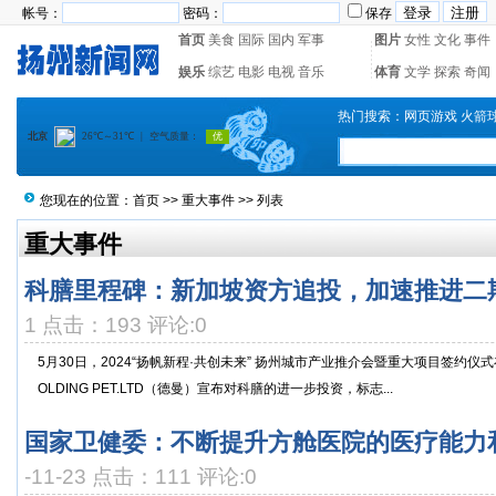
帐号：
密码：
保存
首页
美食
国际
国内
军事
图片
女性
文化
事件
娱乐
综艺
电影
电视
音乐
体育
文学
探索
奇闻
热门搜索：
网页游戏
火箭
您现在的位置：
首页
>>
重大事件
>> 列表
重大事件
科膳里程碑：新加坡资方追投，加速推进二
1 点击：193 评论:0
5月30日，2024“扬帆新程·共创未来” 扬州城市产业推介会暨重大项目签约仪式
OLDING PET.LTD（德曼）宣布对科膳的进一步投资，标志...
国家卫健委：不断提升方舱医院的医疗能力
-11-23 点击：111 评论:0