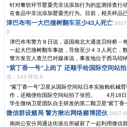
针对餐饮环节罂粟壳非法添加行为的监测排查行动
在食品中非法添加罂粟壳行为。目前，相关样品已由
津巴布韦一大巴撞树翻车至少43人死亡
201
0
津巴布韦警方８日说，该国南北大通道贝特桥－
一起大巴撞树翻车事故，导致至少４３人死亡，
警方发言人查兰巴对媒体说，事发地位于西马绍纳兰
“紫丁香一号”上岗了 还顺手给国际空间站
击：143 评论:0
“紫丁香一号”卫星从国际空间站日本实验舱机械
作，还顺便给国际空间站拍了张照。 4月18日2
学生微纳卫星团队自主研发的第二颗卫星“紫丁香一.
微信群设赌局 警方揪出网络赌博团伙
2017-
南岗公安分局通达街派出所破获了一起利用微信