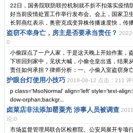
22日，国务院联防联控机制就不折不扣落实疫情
好当前疫情处置工作举行发布会。会上，国家卫
长郭燕红表示，奥密克戎变异株传播速度快，传播隐
盗窃不幸身亡，房主是否要承当责任？
2022
0
小偷踩点了一户人家，于是这天晚上开始作案，
下班回到家中，见状大喊，小偷仓皇出逃，结果
责任如何承担？律师分析：一、小偷入室盗窃身亡，
护眼台灯使用小技巧
2019-08-12 点击：211 评
p class='MsoNormal' align='left' style='text-align
dow-orphan;backgr...
卤菜店非法添加罂粟壳 涉事人员被调查
201
论:0
市场监督管理局联合区检察院、公安局展开专项