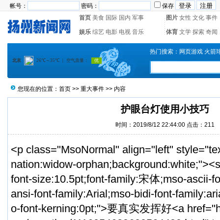
帐号：
密码：
保存
首页
美食
国际
国内
军事
图片
女性
文化
事件
娱乐
综艺
电影
电视
音乐
体育
文学
探索
奇闻
热门搜索：
网页游戏
火箭
您现在的位置：
首页
>>
重大事件
>> 内容
护眼台灯使用小技巧
时间：2019/8/12 22:44:00 点击：
211
<p class="MsoNormal" align="left" style="tex
nation:widow-orphan;background:white;"><s
font-size:10.5pt;font-family:宋体;mso-ascii-fo
ansi-font-family:Arial;mso-bidi-font-family:a
o-font-kerning:0pt;">要真实发挥好<a href="