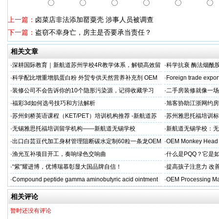
上一篇：
卤菜店非法添加罂粟壳 涉事人员被调查
下一篇：
盗窃不幸身亡，房主是否要承当责任？
相关文章
·
深耕国际教育｜新航道苏州学校4R教学体系，解锁高效留
·
科学抗衰 酶法烟酰胺
学备考之路
M/ODM定制
·
科学配比增重增肌蛋白粉 外贸专供天然营养补充剂 OEM
·
Foreign trade expor
源头定制
·
装修公司不会告诉你的10个隐形污染源，记得收藏学习
·
二手房装修就像一场
糟心！看完这篇再开
·
福彩3d如何选号技巧和方法解析
·
旭客协助江浙网约房
标杆
·
苏州剑桥英语课程（KET/PET）培训机构推荐 -新航道苏
·
苏州雅思托福培训标
州学校
率领先
·
无锡雅思托福培训留学机构——新航道无锡学校
·
新航道无锡学校：无
·
出口白芸豆代加工身材管理阻断碳水定制60粒一条龙OEM
·
OEM Monkey Head 
贴牌
aps
·
渔光互补项目开工，奏响绿色交响曲
·
什么是PQQ？它是
·
“紫”耀进博，优博瑞慕彰显大国品牌自信！
·
提高孩子注意力 改善
·
Compound peptide gamma aminobutyric acid ointment
·
OEM Processing Man
相关评论
暂时还没有评论