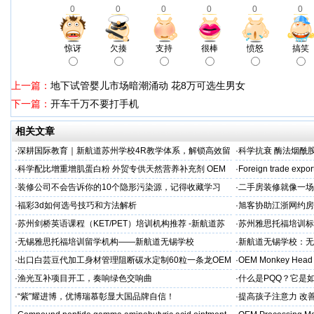
0
0
0
0
0
0
惊讶
欠揍
支持
很棒
愤怒
搞笑
上一篇：
地下试管婴儿市场暗潮涌动 花8万可选生男女
下一篇：
开车千万不要打手机
相关文章
·
深耕国际教育｜新航道苏州学校4R教学体系，解锁高效留
·
科学抗衰 酶法烟酰胺
学备考之路
M/ODM定制
·
科学配比增重增肌蛋白粉 外贸专供天然营养补充剂 OEM
·
Foreign trade expor
源头定制
·
装修公司不会告诉你的10个隐形污染源，记得收藏学习
·
二手房装修就像一场
糟心！看完这篇再开
·
福彩3d如何选号技巧和方法解析
·
旭客协助江浙网约房
标杆
·
苏州剑桥英语课程（KET/PET）培训机构推荐 -新航道苏
·
苏州雅思托福培训标
州学校
率领先
·
无锡雅思托福培训留学机构——新航道无锡学校
·
新航道无锡学校：无
·
出口白芸豆代加工身材管理阻断碳水定制60粒一条龙OEM
·
OEM Monkey Head 
贴牌
aps
·
渔光互补项目开工，奏响绿色交响曲
·
什么是PQQ？它是
·
“紫”耀进博，优博瑞慕彰显大国品牌自信！
·
提高孩子注意力 改善