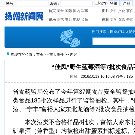
帐号：
密码：
保存
首页
美食
国际
国内
军事
图片
女性
文化
事件
娱乐
综艺
电影
电视
音乐
体育
文学
探索
奇闻
热门搜索：
网页游戏
火箭
您现在的位置：
首页
>>
重大事件
>> 内容
“佳凤”野生蓝莓酒等7批次食品
时间：2016/10/13 10:16:08 点击：
185
省食药监局公布了今年第37期食品安全监督抽
类食品185批次样品进行了监督抽检。其中，“
酒、“宁丰”富裕人家东北龙酒等7批次食品抽
本次酒类不合格样品4批次，富裕人家东北
矿泉酒（兼香型）均被检出甜蜜素指标超标。