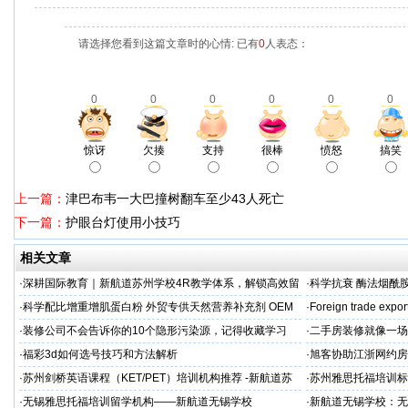
请选择您看到这篇文章时的心情: 已有
0
人表态：
0
0
0
0
0
0
惊讶
欠揍
支持
很棒
愤怒
搞笑
上一篇：
津巴布韦一大巴撞树翻车至少43人死亡
下一篇：
护眼台灯使用小技巧
相关文章
·
深耕国际教育｜新航道苏州学校4R教学体系，解锁高效留
·
科学抗衰 酶法烟酰胺
学备考之路
M/ODM定制
·
科学配比增重增肌蛋白粉 外贸专供天然营养补充剂 OEM
·
Foreign trade expor
源头定制
·
装修公司不会告诉你的10个隐形污染源，记得收藏学习
·
二手房装修就像一场
糟心！看完这篇再开
·
福彩3d如何选号技巧和方法解析
·
旭客协助江浙网约房
标杆
·
苏州剑桥英语课程（KET/PET）培训机构推荐 -新航道苏
·
苏州雅思托福培训标
州学校
率领先
·
无锡雅思托福培训留学机构——新航道无锡学校
·
新航道无锡学校：无