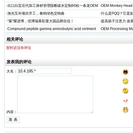
·
出口白芸豆代加工身材管理阻断碳水定制60粒一条龙OEM
·
OEM Monkey Head 
贴牌
aps
·
渔光互补项目开工，奏响绿色交响曲
·
什么是PQQ？它是
·
“紫”耀进博，优博瑞慕彰显大国品牌自信！
·
提高孩子注意力 改善
·
Compound peptide gamma aminobutyric acid ointment
·
OEM Processing Man
相关评论
暂时还没有评论
发表我的评论
大名：
内容：