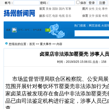
帐号：
密码：
保存
首页
美食
国际
国内
军事
图片
女性
文化
事件
娱乐
综艺
电影
电视
音乐
体育
文学
探索
奇闻
热门搜索：
网页游戏
火箭
您现在的位置：
首页
>>
重大事件
>> 内容
卤菜店非法添加罂粟壳 涉事人
时间：2019/3/25 15:06:01 点击：
158
市场监督管理局联合区检察院、公安局展
范围开展针对餐饮环节罂粟壳非法添加行为
家卤菜店被发现存在食品中非法添加罂粟壳
品已由司法鉴定机构进行鉴定，涉事人员已
查。