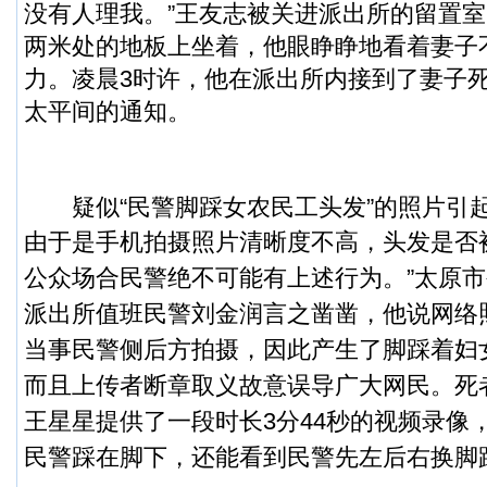
没有人理我。”王友志被关进派出所的留置
两米处的地板上坐着，他眼睁睁地看着妻子
力。凌晨3时许，他在派出所内接到了妻子
太平间的通知。
疑似“民警脚踩女农民工头发”的照片引
由于是手机拍摄照片清晰度不高，头发是否
公众场合民警绝不可能有上述行为。”太原
派出所值班民警刘金润言之凿凿，他说网络
当事民警侧后方拍摄，因此产生了脚踩着妇
而且上传者断章取义故意误导广大网民。
死
王星星提供了一段时长3分44秒的视频录像
民警踩在脚下，还能看到民警先左后右换脚