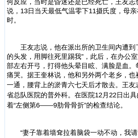
何反应，当时是昏迷还是已经死亡，王友志
说，13日当天最低气温零下11摄氏度，母亲
时。
王友志说，他在派出所的卫生间内遭到了
的头发，用脚往死里踢我”，此后，在办公
部左右开弓，打得他头晕目眩、满脸是血。
痛哭。据王奎林说，他和另外两个老乡，也
一通，腰背上的淤青六七天后才散去。
王友
省总队医院的普外科。在医院12月22日出
着“左侧第6——9肋骨骨折”的检查结论。
“妻子靠着墙耷拉着脑袋一动不动，我请