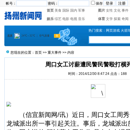
帐号：
密码：
保存
首页
美食
国际
国内
军事
图片
女性
文化
事件
娱乐
综艺
电影
电视
音乐
体育
文学
探索
奇闻
热门搜索：
网页游戏
火箭
您现在的位置：
首页
>>
重大事件
>> 内容
周口女工讨薪遭民警民警殴打横
时间：2014/12/30 8:47:24 点击：
188
（
信宜新闻
网/讯）近日，周口女工
周秀
龙城派出所一事引起关注。事后，龙城派出