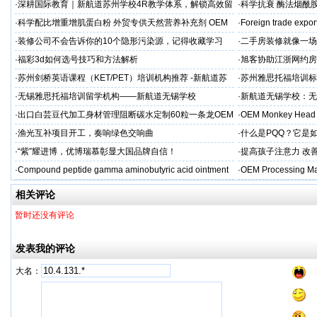
·
深耕国际教育｜新航道苏州学校4R教学体系，解锁高效留
·
科学抗衰 酶法烟酰胺
学备考之路
M/ODM定制
·
科学配比增重增肌蛋白粉 外贸专供天然营养补充剂 OEM
·
Foreign trade expor
源头定制
·
装修公司不会告诉你的10个隐形污染源，记得收藏学习
·
二手房装修就像一场
糟心！看完这篇再开
·
福彩3d如何选号技巧和方法解析
·
旭客协助江浙网约房
标杆
·
苏州剑桥英语课程（KET/PET）培训机构推荐 -新航道苏
·
苏州雅思托福培训标
州学校
率领先
·
无锡雅思托福培训留学机构——新航道无锡学校
·
新航道无锡学校：无
·
出口白芸豆代加工身材管理阻断碳水定制60粒一条龙OEM
·
OEM Monkey Head 
贴牌
aps
·
渔光互补项目开工，奏响绿色交响曲
·
什么是PQQ？它是
·
“紫”耀进博，优博瑞慕彰显大国品牌自信！
·
提高孩子注意力 改善
·
Compound peptide gamma aminobutyric acid ointment
·
OEM Processing Man
相关评论
暂时还没有评论
发表我的评论
大名：