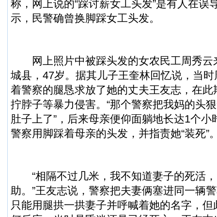
称，网上说的“踩讨薪女工头发”是有人在误
示，民警确曾换脚踩女工头发。
网上照片中被踩头发的女农民工周秀云
城县，47岁。据其儿子王奎林回忆说，当
着警察的腿恳求放了她的丈夫王友志，在此
拧脖子等暴力侵害。“那个警察把我妈的头
肚子上了”，后来母亲便仰面躺地长达1个小
警察用脚踩着母亲的头发，并指责她“装死”
“相隔不过几米，我不知道妻子的死活，
助。”王友志说，警察把夫妻俩塞进同一辆
只能用腿拱一拱妻子并呼喊着她的名字，但