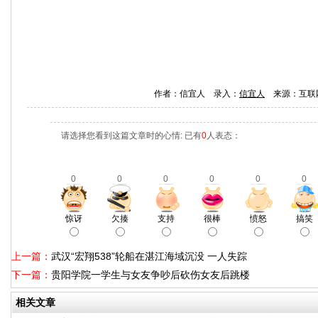
作者：信宜人 录入：
信宜人
来源：互联
请选择您看到这篇文章时的心情: 已有
0
人表态：
0
0
0
0
0
0
惊讶
欠揍
支持
很棒
愤怒
搞笑
上一篇：
武汉“宏翔538”轮船在湛江海域沉没 一人失踪
下一篇：
贵阳学院一学生与女友争吵后砍伤女友后跳楼
相关文章