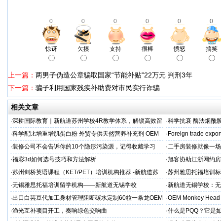
0
0
0
0
0
0
惊讶
欠揍
支持
很棒
愤怒
搞笑
上一篇：
两男子伪造公章骗取国家“节能补贴”22万元 判刑3年
下一篇：
骗子利用国家残疾补助费对市民实行诈骗
相关文章
·
深耕国际教育｜新航道苏州学校4R教学体系，解锁高效留
·
科学抗衰 酶法烟酰胺
学备考之路
M/ODM定制
·
科学配比增重增肌蛋白粉 外贸专供天然营养补充剂 OEM
·
Foreign trade expor
源头定制
·
装修公司不会告诉你的10个隐形污染源，记得收藏学习
·
二手房装修就像一场
糟心！看完这篇再开
·
福彩3d如何选号技巧和方法解析
·
旭客协助江浙网约房
标杆
·
苏州剑桥英语课程（KET/PET）培训机构推荐 -新航道苏
·
苏州雅思托福培训标
州学校
率领先
·
无锡雅思托福培训留学机构——新航道无锡学校
·
新航道无锡学校：无
·
出口白芸豆代加工身材管理阻断碳水定制60粒一条龙OEM
·
OEM Monkey Head 
贴牌
aps
·
渔光互补项目开工，奏响绿色交响曲
·
什么是PQQ？它是