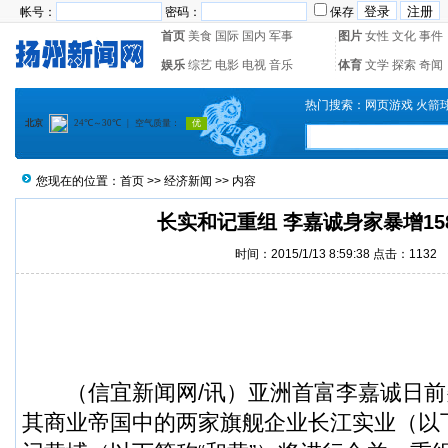
帐号：
密码：
保存
首页
美食
国际
国内
军事
图片
女性
文化
事件
娱乐
综艺
电影
电视
音乐
体育
文学
探索
奇闻
热门搜索：
网页游戏
火箭
您现在的位置：
首页
>>
经济新闻
>> 内容
长实和记重组 李嘉诚身家暴增15
时间：2015/1/13 8:59:38 点击：
1132
（
信宜新闻
网/讯）亚洲首富李嘉诚日
其商业帝国中的两家旗舰企业长江实业（以下