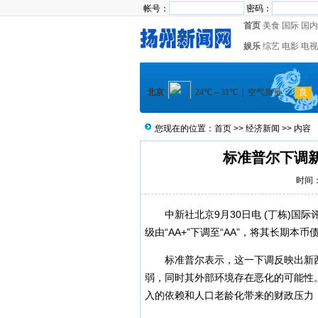
帐号：
密码：
首页
美食
国际
国内
娱乐
综艺
电影
电视
您现在的位置：
首页
>>
经济新闻
>> 内容
标准普尔下调新
时间：2
中新社北京9月30日电 (丁栋)国际
级由“AA+”下调至“AA”，将其长期本币
标准普尔表示，这一下调反映出新西
弱，同时其外部环境存在恶化的可能性
入的依赖和人口老龄化带来的财政压力