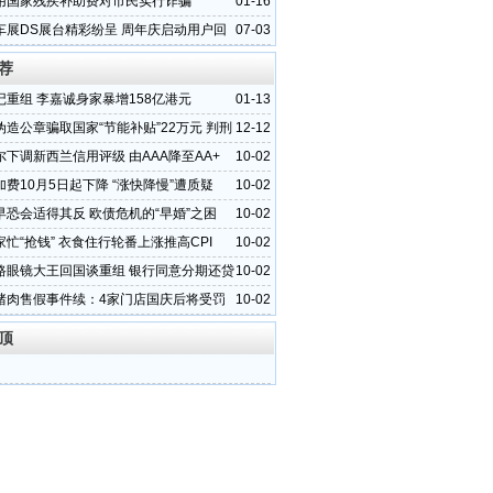
用国家残疾补助费对市民实行诈骗
01-16
车展DS展台精彩纷呈 周年庆启动用户回
07-03
荐
记重组 李嘉诚身家暴增158亿港元
01-13
伪造公章骗取国家“节能补贴”22万元 判刑
12-12
尔下调新西兰信用评级 由AAA降至AA+
10-02
费10月5日起下降 “涨快降慢”遭质疑
10-02
早恐会适得其反 欧债危机的“早婚”之困
10-02
忙“抢钱” 衣食住行轮番上涨推高CPI
10-02
路眼镜大王回国谈重组 银行同意分期还贷
10-02
猪肉售假事件续：4家门店国庆后将受罚
10-02
顶