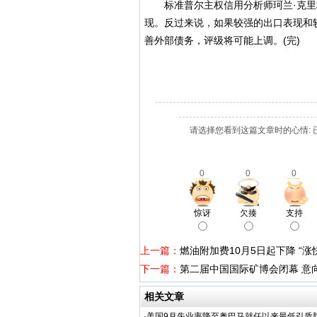
标准普尔主权信用分析师珂兰·克里
现。反过来说，如果较强的出口表现和
善外部债务，评级将可能上调。(完)
请选择您看到这篇文章时的心情: 
0
0
0
惊讶
欠揍
支持
上一篇：
燃油附加费10月5日起下降 “涨
下一篇：
第二届中国国际矿博会闭幕 意
相关文章
·
美国9月失业率降至奥巴马就任以来最低引质