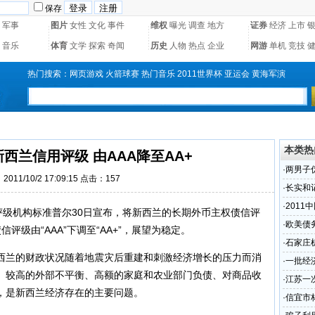
保存
军事
图片
女性
文化
事件
维权
曝光
调查
地方
证券
经济
上市
音乐
体育
文学
探索
奇闻
历史
人物
热点
企业
网游
单机
竞技
热门搜索：
网页游戏
火箭球赛
热门音乐
2011世界杯
亚运会
黄海军演
本类热
西兰信用评级 由AAA降至AA+
·
两男子
011/10/2 17:09:15 点击：
157
3年
·
长实和
·
201
评级机构标准普尔30日宣布，将新西兰的长期外币主权债信评
·
欧美债
债信评级由“AAA”下调至“AA+”，展望为稳定。
·
石家庄
兰的财政状况随着地震灾后重建和刺激经济增长的压力而消
·
一批经
。较高的外部不平衡、高额的家庭和农业部门负债、对商品收
高
·
江苏一
，是新西兰经济存在的主要问题。
·
信宜市林