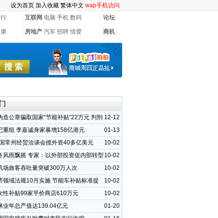
设为首页
加入收藏
繁体中文
wap手机访问
银行
互联网
电脑
手机
数码
论坛
健康
房地产
汽车
招聘
情爱
商机
门
伪造公章骗取国家“节能补贴”22万元 判刑
12-12
记重组 李嘉诚身家暴增158亿港元
01-13
1中国常州经贸洽谈会揽外资40多亿美元
10-02
务风雨飘摇 专家：以外部投资促内部转型
10-02
机场旅客吞吐量突破300万人次
10-02
济领域法规10月实施 节能车补贴标准提
10-02
次性补贴99家平价商店610万元
10-02
业年总产值达139.04亿元
01-20