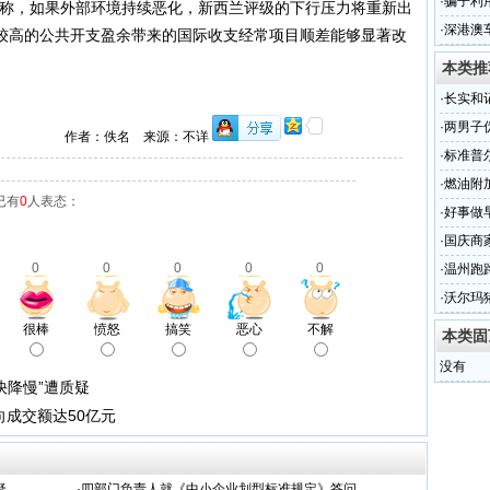
·
骗子利
称，如果外部环境持续恶化，新西兰评级的下行压力将重新出
·
深港澳
较高的公共开支盈余带来的国际收支经常项目顺差能够显著改
馈活动
本类推
·
长实和
·
两男子
作者：佚名 来源：不详
3年
·
标准普
·
燃油附加
已有
0
人表态：
·
好事做
·
国庆商家
0
0
0
0
0
·
温州跑
·
沃尔玛
很棒
愤怒
搞笑
恶心
不解
本类固
没有
快降慢”遭质疑
向成交额达50亿元
疑
·
四部门负责人就《中小企业划型标准规定》答问