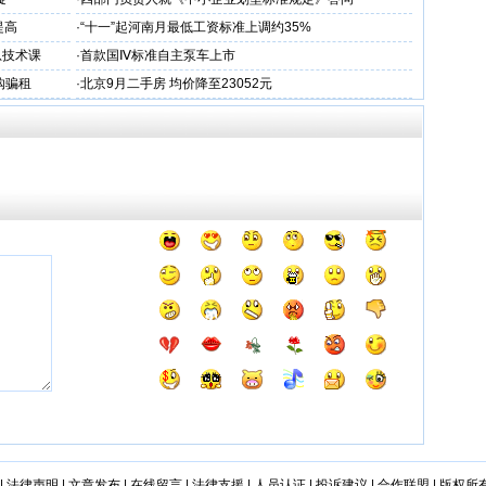
提高
·
“十一”起河南月最低工资标准上调约35%
息技术课
·
首款国Ⅳ标准自主泵车上市
购骗租
·
北京9月二手房 均价降至23052元
|
法律声明
|
文章发布
|
在线留言
|
法律支援
|
人员认证
|
投诉建议
|
合作联盟
|
版权所