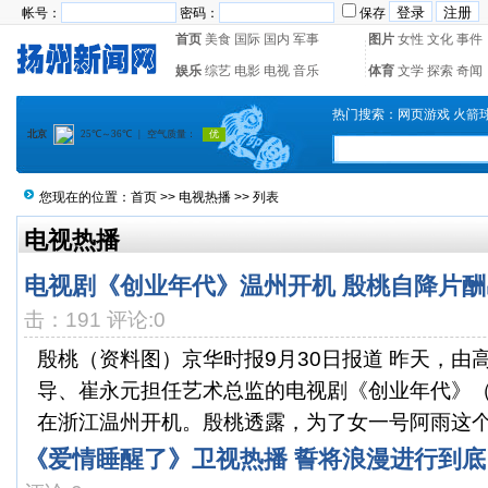
帐号：
密码：
保存
首页
美食
国际
国内
军事
图片
女性
文化
事件
娱乐
综艺
电影
电视
音乐
体育
文学
探索
奇闻
热门搜索：
网页游戏
火箭
您现在的位置：
首页
>>
电视热播
>> 列表
电视热播
电视剧《创业年代》温州开机 殷桃自降片酬
击：191 评论:0
殷桃（资料图）京华时报9月30日报道 昨天，由
导、崔永元担任艺术总监的电视剧《创业年代》
在浙江温州开机。殷桃透露，为了女一号阿雨这个角
《爱情睡醒了》卫视热播 誓将浪漫进行到底