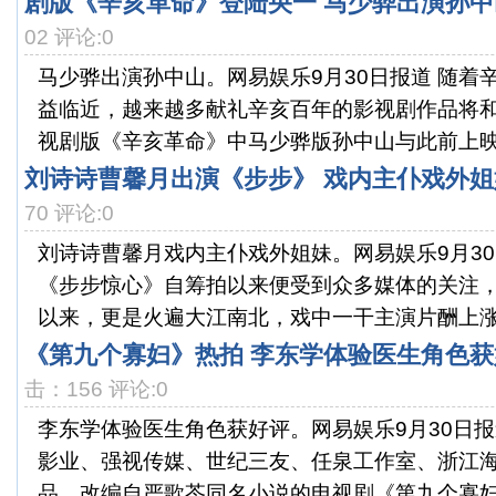
剧版《辛亥革命》登陆央一 马少骅出演孙中
02 评论:0
马少骅出演孙中山。网易娱乐9月30日报道 随着辛
益临近，越来越多献礼辛亥百年的影视剧作品将
视剧版《辛亥革命》中马少骅版孙中山与此前上映的
刘诗诗曹馨月出演《步步》 戏内主仆戏外姐
70 评论:0
刘诗诗曹馨月戏内主仆戏外姐妹。网易娱乐9月30
《步步惊心》自筹拍以来便受到众多媒体的关注
以来，更是火遍大江南北，戏中一干主演片酬上涨，
《第九个寡妇》热拍 李东学体验医生角色获
击：156 评论:0
李东学体验医生角色获好评。网易娱乐9月30日报
影业、强视传媒、世纪三友、任泉工作室、浙江
品，改编自严歌苓同名小说的电视剧《第九个寡妇》