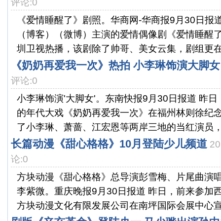
评论:0
《爱情睡醒了》剧照。华商网-华商报9月30日报
（博客）（微博）主演的爱情偶像剧《爱情睡醒
圳卫视热播，该剧除了帅哥、美女云集，剧组更在三
《奶奶再爱我一次》热拍 小李琳饰演大脚女
评论:0
小李琳饰演'大脚女'。东南快报9月30日报道 昨
的年代大戏《奶奶再爱我一次》在福州林则徐纪
了小李琳、萧蔷、江宏恩等两岸三地的当红演员，讲
长篇动漫《甜心格格》10月登陆少儿频道
2
论:0
方块动漫《甜心格格》总导演彭雪梅、片尾曲演
李紫微。重庆晚报9月30日报道 昨日，前来参加
方块动漫文化有限发展公司在南坪国际会展中心宣布