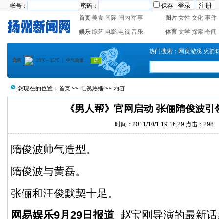
帐号：
密码：
保存
首页
美食
国际
国内
军事
图片
女性
文化
事件
娱乐
综艺
电影
电视
音乐
体育
文学
探索
奇闻
热门搜索：
网页游戏
火箭
您现在的位置：
首页
>>
电视热播
>> 内容
《男人帮》官网启动 张俪隋俊波引领
时间：2011/10/1 19:16:29 点击：
298
隋俊波帅气造型。
隋俊波与黄磊。
张俪和汪俊默契十足。
网易娱乐9月29日报道
赵宝刚导演的最新话