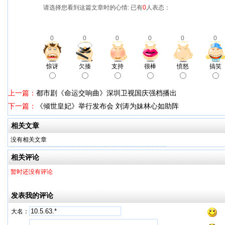
请选择您看到这篇文章时的心情: 已有
0
人表态：
0
0
0
0
0
0
惊讶
欠揍
支持
很棒
愤怒
搞笑
上一篇：
都市剧《命运交响曲》深圳卫视国庆强档播出
下一篇：
《倾世皇妃》举行发布会 刘涛为妹林心如助阵
相关文章
没有相关文章
相关评论
暂时还没有评论
发表我的评论
大名：