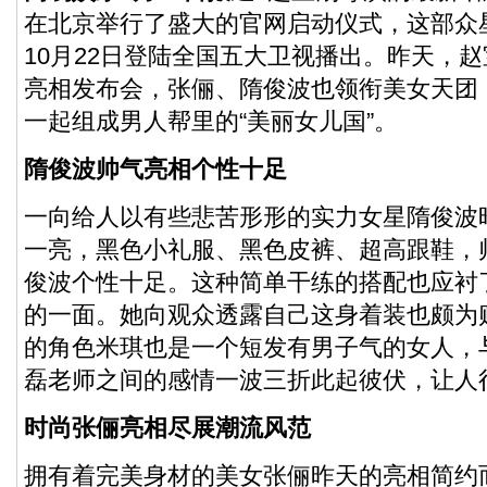
在北京举行了盛大的官网启动仪式，这部众
10月22日登陆全国五大卫视播出。昨天，
亮相发布会，张俪、隋俊波也领衔美女天团
一起组成男人帮里的“美丽女儿国”。
隋俊波帅气亮相个性十足
一向给人以有些悲苦形形的实力女星隋俊波
一亮，黑色小礼服、黑色皮裤、超高跟鞋，
俊波个性十足。这种简单干练的搭配也应衬
的一面。她向观众透露自己这身着装也颇为
的角色米琪也是一个短发有男子气的女人，与
磊老师之间的感情一波三折此起彼伏，让人
时尚张俪亮相尽展潮流风范
拥有着完美身材的美女张俪昨天的亮相简约