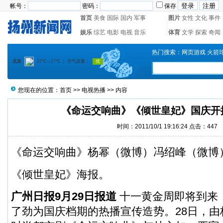
帐号：
密码：
保存
首页
美食
国际
国内
军事
图片
女性
文化
事件
娱乐
综艺
电影
电视
音乐
体育
文学
探索
奇闻
热门搜索：
网页游戏
火箭
您现在的位置：
首页
>>
电视热播
>> 内容
《命运交响曲》《倾世皇妃》国庆开
时间：2011/10/1 19:16:24 点击：
447
《命运交响曲》杨幂（
微博
）冯绍峰（
微博
《倾世皇妃》海报。
广州日报9月29日报道
十一黄金周即将到来
了劲为国庆档期的热播宣传造势。28日，