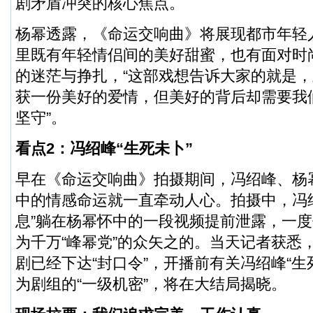
剧矛盾冲突的核心焦点。
杨幂透露，《命运交响曲》将展现都市年轻人
里既有年轻情侣间的美好甜蜜，也有面对时
的迷茫与挣扎，“这部戏想告诉大家的就是
获一份美好的爱情，但美好的背后却需要我
坚守”。
看点2：冯绍峰“生死未卜”
早在《命运交响曲》拍摄期间，冯绍峰、杨
中的情感命运就一直牵动人心。拍摄中，冯
息”躺在杨幂怀中的一段视频提前泄露，一
为千万“峰幂党”的众矢之的。当天记者获悉
剧已经下达“封口令”，开播前有关冯绍峰“生
为剧组的“一级机密”，将在大结局揭晓。