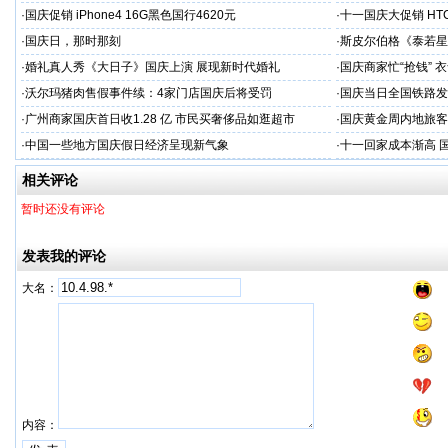
·
国庆促销 iPhone4 16G黑色国行4620元
·
十一国庆大促销 HTC
·
国庆日，那时那刻
·
斯皮尔伯格《泰若星
·
婚礼真人秀《大日子》国庆上演 展现新时代婚礼
·
国庆商家忙“抢钱” 
·
沃尔玛猪肉售假事件续：4家门店国庆后将受罚
·
国庆当日全国铁路发送
·
广州商家国庆首日收1.28 亿 市民买奢侈品如逛超市
·
国庆黄金周内地旅客
·
中国一些地方国庆假日经济呈现新气象
·
十一回家成本渐高 
相关评论
暂时还没有评论
发表我的评论
大名：
内容：