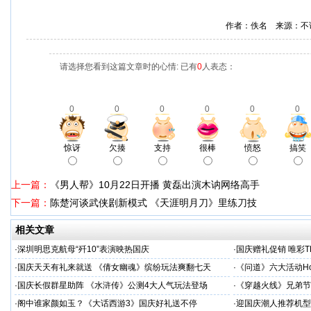
作者：佚名 来源：不
请选择您看到这篇文章时的心情: 已有
0
人表态：
0
0
0
0
0
0
惊讶
欠揍
支持
很棒
愤怒
搞笑
上一篇：
《男人帮》10月22日开播 黄磊出演木讷网络高手
下一篇：
陈楚河谈武侠剧新模式 《天涯明月刀》里练刀技
相关文章
·
深圳明思克航母“歼10”表演映热国庆
·
国庆赠礼促销 唯彩T
·
国庆天天有礼来就送 《倩女幽魂》缤纷玩法爽翻七天
·
《问道》六大活动Ho
·
国庆长假群星助阵 《水浒传》公测4大人气玩法登场
·
《穿越火线》兄弟节
·
阁中谁家颜如玉？《大话西游3》国庆好礼送不停
·
迎国庆潮人推荐机型 三