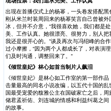
现场拉票：我们追求完美、工作认真
出现在首播仪式上的杨幂，一头卷发搭配黑
刚从米兰时装周回来的杨幂笑言自己曾被外
冰，但并不介意，“我很喜欢她，我们都是
美、工作认真。她很漂亮、很努力，别人把
我还是很开心的。”谈及再次与冯绍峰的合
过小摩擦，“因为两个人都成长了，对表演
们及时沟通，调整回来了。”
《倾世皇妃》林心如首当制片人飙泪
《倾世皇妃》是林心如工作室的第一部作品，
击量最高的同名小说改编，以五代十国的乱
国最受宠爱的馥雅公主在国破家亡之后，周
储君孟祈佑、刘连城的情感和利益纠葛之间
的故事。