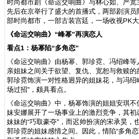
时尚都市剧《命运交响曲》与林心如、严宽
先后在京举行了盛大的首播式，两部剧演员
部时尚都市，一部古装宫廷，一场收视PK
《命运交响曲》“峰幂”再演恋人
看点1：杨幂陷“多角恋”
《命运交响曲》由杨幂、郭珍霓、冯绍峰等
亲姐妹之间关于欲望、复仇、宽恕与救赎的
郭珍霓饰演一对性格迥异的姐妹花，与冯绍
场过招”，颇具看点。
《命运交响曲》中，杨幂饰演的姐姐安琪不
妹安娜展开了一场事业上的激烈竞争，其初
妹妹的“巧取豪夺”，而迟帅扮演的宋承昊，
郭珍霓的姐妹感情之间。因此，情陷“多角恋