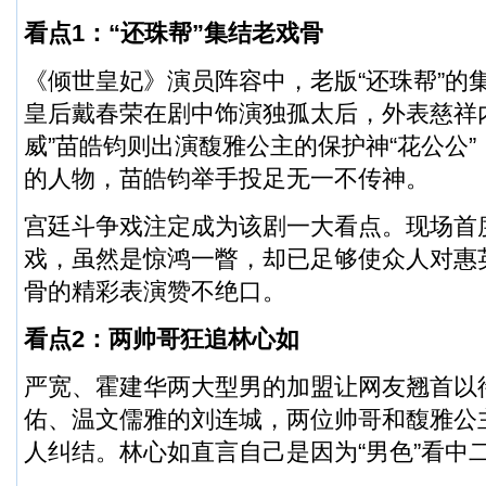
看点1：“还珠帮”集结老戏骨
《倾世皇妃》演员阵容中，老版“还珠帮”的
皇后戴春荣在剧中饰演独孤太后，外表慈祥
威”苗皓钧则出演馥雅公主的保护神“花公公
的人物，苗皓钧举手投足无一不传神。
宫廷斗争戏注定成为该剧一大看点。现场首
戏，虽然是惊鸿一瞥，却已足够使众人对惠
骨的精彩表演赞不绝口。
看点2：两帅哥狂追林心如
严宽、霍建华两大型男的加盟让网友翘首以
佑、温文儒雅的刘连城，两位帅哥和馥雅公
人纠结。林心如直言自己是因为“男色”看中