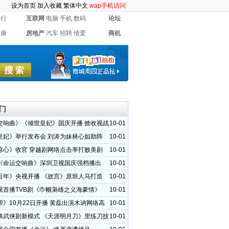
设为首页
加入收藏
繁体中文
wap手机访问
银行
互联网
电脑
手机
数码
论坛
健康
房地产
汽车
招聘
情爱
商机
门
交响曲》《倾世皇妃》国庆开播 掀收视战
10-01
皇妃》举行发布会 刘涛为妹林心如助阵
10-01
惊心》收官 穿越剧网络点击率打败美剧
10-01
《命运交响曲》深圳卫视国庆强档播出
10-01
百年》央视开播 《故宫》原班人马打造
10-01
视首播TVB剧《巾帼枭雄之义海豪情》
10-01
帮》10月22日开播 黄磊出演木讷网络高
10-01
谈武侠剧新模式 《天涯明月刀》里练刀技
10-01