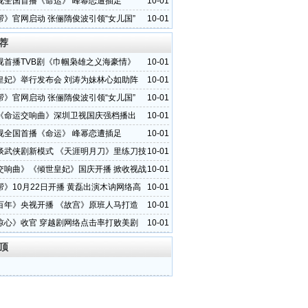
视全国首播《命运》 峰幂恋遭插足
10-01
帮》官网启动 张俪隋俊波引领“女儿国”
10-01
荐
视首播TVB剧《巾帼枭雄之义海豪情》
10-01
皇妃》举行发布会 刘涛为妹林心如助阵
10-01
帮》官网启动 张俪隋俊波引领“女儿国”
10-01
《命运交响曲》深圳卫视国庆强档播出
10-01
视全国首播《命运》 峰幂恋遭插足
10-01
谈武侠剧新模式 《天涯明月刀》里练刀技
10-01
交响曲》《倾世皇妃》国庆开播 掀收视战
10-01
帮》10月22日开播 黄磊出演木讷网络高
10-01
百年》央视开播 《故宫》原班人马打造
10-01
惊心》收官 穿越剧网络点击率打败美剧
10-01
顶