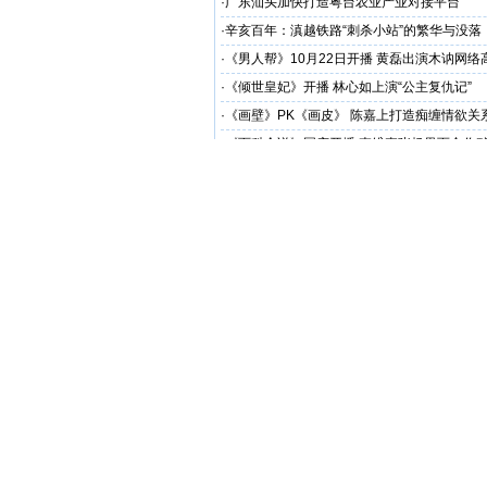
·
广东汕头加快打造粤台农业产业对接平台
·
辛亥百年：滇越铁路“刺杀小站”的繁华与没落
·
《男人帮》10月22日开播 黄磊出演木讷网络
·
《倾世皇妃》开播 林心如上演“公主复仇记”
·
《画壁》PK《画皮》 陈嘉上打造痴缠情欲关
·
《百科全说》国庆开播 李维嘉张杨果而合作
·
《中国达人秀》盛典今开播 各路达人欢聚庆
相关评论
发表我的评论
大名：
内容：