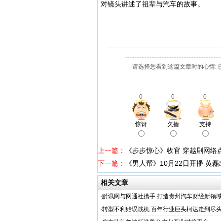
对镜头讲述了祖辈与汽车的故事。
请选择您看到这篇文章时的心情: 
0
0
0
惊讶
欠揍
支持
上一篇：
《步步惊心》收官 穿越剧网络
下一篇：
《男人帮》10月22日开播 黄
相关文章
·
黔讯网与网通社携手 打造贵州汽车财经新领
·
转型不利贻误战机 百年行业巨头柯达走到尽