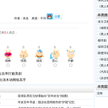
·
深圳卫
·
《男人
本类推
作者：佚名 来源：不详
·
东方卫
·
《倾世
已有
0
人表态：
·
《男人
·
都市剧
·
深圳卫
0
0
0
0
0
·
陈楚河
·
《命运
很棒
愤怒
搞笑
恶心
不解
·
《男人
手
·
《汽车
点击率打败美剧
·
《步步
磊出演木讷网络高手
本类固
没有
域
·
迎亲队用百元钞票贴出“百年好合”(组图)
头
·
辛亥百年寻迹：隐没在昆明闹市的“护国”记忆