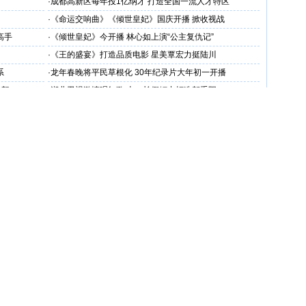
·
成都高新区每年投1亿纳才 打造全国一流人才特区
·
《命运交响曲》《倾世皇妃》国庆开播 掀收视战
高手
·
《倾世皇妃》今开播 林心如上演“公主复仇记”
·
《王的盛宴》打造品质电影 星美覃宏力挺陆川
系
·
龙年春晚将平民草根化 30年纪录片大年初一开播
默契
·
湖北卫视激情唱红歌 十一长假倾力打造贺重阳
佳节