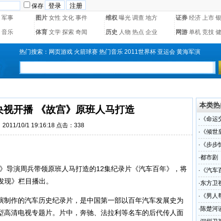
保存
军事
图片
女性
文化
事件
维权
曝光
调查
地方
证券
经济
上市
音乐
体育
文学
探索
奇闻
历史
人物
热点
企业
网游
单机
竞技
热门搜索：
网页游戏
火箭球赛
热门音乐
2011世界杯
亚运会
黄海军演
本类热
央视开播 《故宫》原班人马打造
·
《命运
011/10/1 19:16:18 点击：
338
·
《倾世
·
《步步
·
都市剧
》导演周兵带领原班人马打造的12集纪录片《汽车百年》，将
·
《汽车
·发现》栏目播出。
·
东方卫
·
《男人
演制作的汽车历史纪录片，是中国第一部以百年汽车发展史为
手
·
陈楚河
型高清电视专题片。片中，奔驰、法拉利等名车的后代传人面