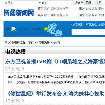
帐号：
密码：
保存
首页
美食
国际
国内
军事
图片
女性
文化
事件
娱乐
综艺
电影
电视
音乐
体育
文学
探索
奇闻
热门搜索：
网页游戏
火箭
您现在的位置：
首页
>>
电视热播
>> 列表
电视热播
东方卫视首播TVB剧《巾帼枭雄之义海豪情
33 评论:0
东方卫视10月1日国庆剧献，每天下午12:30五集连播，内地独家首播香港无
情》。该剧播出时曾以最高收视47点的数据创TVB收视高点，也让今年爆火的T..
《倾世皇妃》举行发布会 刘涛为妹林心如助
17 评论:0