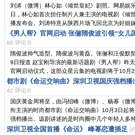
刘涛（微博）林心如《倾世皇妃》剧照。网易娱乐9月
日，林心如首次担任制片人兼主演的电视剧《倾
播发布会。刘涛特意从陕西片场飞回北京为好姐妹林
《男人帮》官网启动 张俪隋俊波引领“女儿国
98 评论:0
隋俊波帅气造型。隋俊波与黄磊。张俪和汪俊默契
9日报道 赵宝刚导演的最新话题剧《男人帮》昨
官网启动仪式，这部众星云集的电视剧将于10月22日
都市剧《命运交响曲》深圳卫视国庆强档播
42 评论:0
国庆黄金周将至，由冯绍峰（微博）、杨幂（微
衔主演的时尚都市剧《命运交响曲》10月3日起将于
强档播出。该剧讲述的是时尚圈中几个年轻人多舛的
深圳卫视全国首播《命运》 峰幂恋遭插足
2