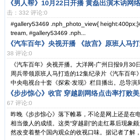
《男人帮》10月22日开播 黄磊出演木讷网
击：332 评论:0
#gallery53469 .nph_photo_view{ height:400px;}
tream, #gallery53469 .nph...
《汽车百年》央视开播 《故宫》原班人马打
38 评论:0
《汽车百年》央视开播。大洋网-广州日报9月30
周兵带领原班人马打造的12集纪录片《汽车百年》
中央电视台十套《探索·发现》栏目播出。总导演周.
《步步惊心》收官 穿越剧网络点击率打败美
67 评论:0
昨晚《步步惊心》落下帷幕，不论是网上还是在
相当傲人的成绩。这类“穿越剧”的走红幕后现象
然改变着整个国内观众的收视口味。据记者了解，因为