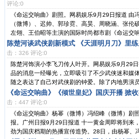
评论:0
《命运交响曲》剧照。网易娱乐9月29日报道 由
（微博）、迟帅、郭珍霓、高昊、周晓涵、张伦
左翎、王伯昭等主演的国际时尚都市剧《命运交响曲
陈楚河谈武侠剧新模式 《天涯明月刀》里练
击：326 评论:0
陈楚河饰演小李飞刀传人叶开。网易娱乐9月29日
品的消息一经曝光，立即吸引了不少武侠迷和媒
随之表达了自己对武侠剧的钟爱。除了内地男演员吴
《命运交响曲》《倾世皇妃》国庆开播 掀收
击：447 评论:0
《命运交响曲》杨幂（微博）冯绍峰（微博）剧
报。广州日报9月29日报道 十一黄金周即将到来
劲为国庆档期的热播宣传造势。28日，由杨幂、冯绍