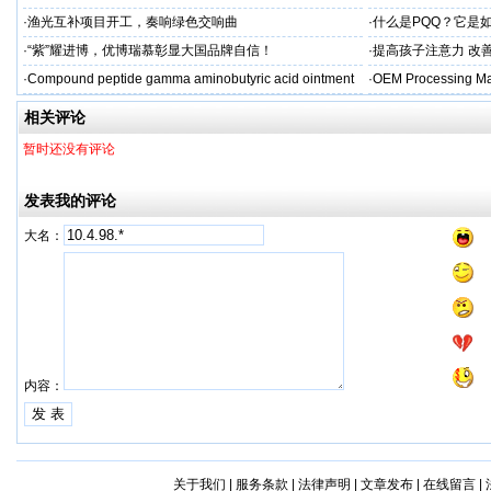
贴牌
aps
·
渔光互补项目开工，奏响绿色交响曲
·
什么是PQQ？它是
·
“紫”耀进博，优博瑞慕彰显大国品牌自信！
·
提高孩子注意力 改善
·
Compound peptide gamma aminobutyric acid ointment
·
OEM Processing Man
相关评论
暂时还没有评论
发表我的评论
大名：
内容：
关于我们
|
服务条款
|
法律声明
|
文章发布
|
在线留言
|