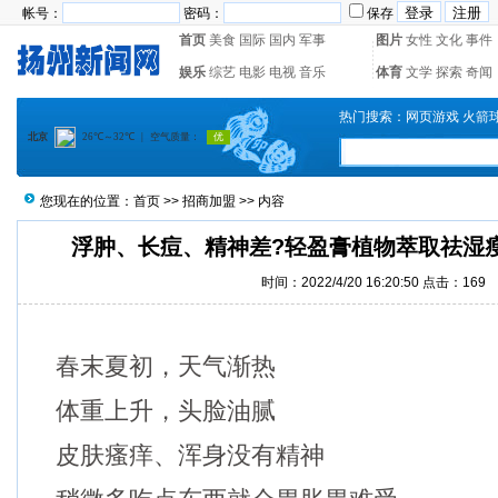
帐号：
密码：
保存
首页
美食
国际
国内
军事
图片
女性
文化
事件
娱乐
综艺
电影
电视
音乐
体育
文学
探索
奇闻
热门搜索：
网页游戏
火箭
您现在的位置：
首页
>>
招商加盟
>> 内容
浮肿、长痘、精神差?轻盈膏植物萃取祛湿瘦
时间：2022/4/20 16:20:50 点击：
169
春末夏初，天气渐热
体重上升，头脸油腻
皮肤瘙痒、浑身没有精神