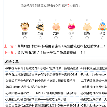
请选择您看到这篇文章时的心情: 已有
0
人表态：
0
0
0
0
0
0
惊讶
欠揍
支持
很棒
愤怒
搞笑
上一篇：
葡萄籽固体饮料 特膳虾青素粉+果蔬酵素粉枸杞粉贴牌加工
下一篇：
台风“梅花”来了！绍兴平安产险温馨提醒！！！
相关文章
·
深耕国际教育｜新航道苏州学校4R教学体系，解锁高效留
·
科学抗衰 酶法烟酰胺
学备考之路
M/ODM定制
·
科学配比增重增肌蛋白粉 外贸专供天然营养补充剂 OEM
·
Foreign trade expor
源头定制
·
装修公司不会告诉你的10个隐形污染源，记得收藏学习
·
二手房装修就像一场
糟心！看完这篇再开
·
福彩3d如何选号技巧和方法解析
·
旭客协助江浙网约房
标杆
·
苏州剑桥英语课程（KET/PET）培训机构推荐 -新航道苏
·
苏州雅思托福培训标
州学校
率领先
·
无锡雅思托福培训留学机构——新航道无锡学校
·
新航道无锡学校：无
·
出口白芸豆代加工身材管理阻断碳水定制60粒一条龙OEM
·
OEM Monkey Head 