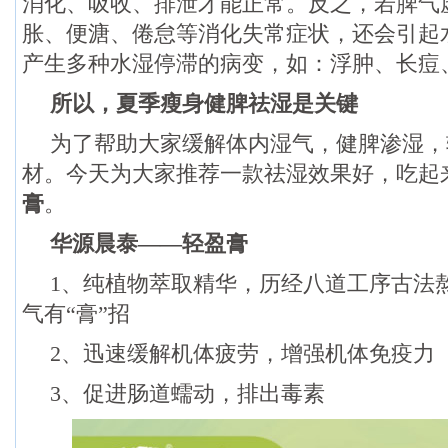
消化、吸收、排泄才能正常。反之，若脾气
胀、便溏、倦怠等消化失常症状，还会引起
产生多种水湿停滞的病变，如：浮肿、长痘、精神
所以，夏季瘦身健脾祛湿是关键
为了帮助大家缓解体内湿气，健脾渗湿，
材。今天为大家推荐一款祛湿效果好，吃起
膏
。
华源晨泰——轻盈膏
1、纯植物萃取精华，历经八道工序古法
气有“膏”招
2、迅速缓解机体疲劳，增强机体免疫力
3、促进肠道蠕动，排出毒素