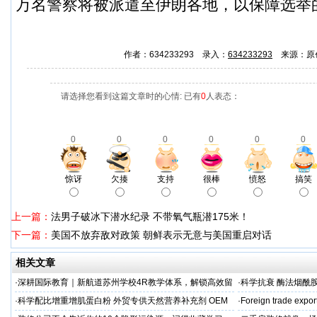
万名警察将被派遣至伊朗各地，以保障选举
作者：634233293 录入：
634233293
来源：原
请选择您看到这篇文章时的心情: 已有
0
人表态：
0
0
0
0
0
0
惊讶
欠揍
支持
很棒
愤怒
搞笑
上一篇：
法男子破冰下潜水纪录 不带氧气瓶潜175米！
下一篇：
美国不放弃敌对政策 朝鲜表示无意与美国重启对话
相关文章
·
深耕国际教育｜新航道苏州学校4R教学体系，解锁高效留
·
科学抗衰 酶法烟酰胺
学备考之路
M/ODM定制
·
科学配比增重增肌蛋白粉 外贸专供天然营养补充剂 OEM
·
Foreign trade expor