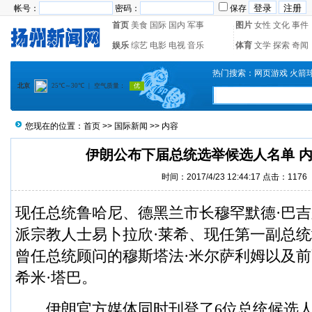
帐号：
密码：
保存
首页
美食
国际
国内
军事
图片
女性
文化
事件
娱乐
综艺
电影
电视
音乐
体育
文学
探索
奇闻
热门搜索：
网页游戏
火箭
您现在的位置：
首页
>>
国际新闻
>> 内容
伊朗公布下届总统选举候选人名单 
时间：2017/4/23 12:44:17 点击：
1176
现任总统鲁哈尼、德黑兰市长穆罕默德·巴吉
派宗教人士易卜拉欣·莱希、现任第一副总统
曾任总统顾问的穆斯塔法·米尔萨利姆以及前
希米·塔巴。
伊朗官方媒体同时刊登了6位总统候选人