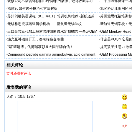
源头定制
·
装修公司不会告诉你的10个隐形污染源，记得收藏学习
·
二手房装修就像一场
糟心！看完这篇再开
·
福彩3d如何选号技巧和方法解析
·
旭客协助江浙网约房
标杆
·
苏州剑桥英语课程（KET/PET）培训机构推荐 -新航道苏
·
苏州雅思托福培训标
州学校
率领先
·
无锡雅思托福培训留学机构——新航道无锡学校
·
新航道无锡学校：无
·
出口白芸豆代加工身材管理阻断碳水定制60粒一条龙OEM
·
OEM Monkey Head 
贴牌
aps
·
渔光互补项目开工，奏响绿色交响曲
·
什么是PQQ？它是
·
“紫”耀进博，优博瑞慕彰显大国品牌自信！
·
提高孩子注意力 改善
·
Compound peptide gamma aminobutyric acid ointment
·
OEM Processing Man
相关评论
暂时还没有评论
发表我的评论
大名：