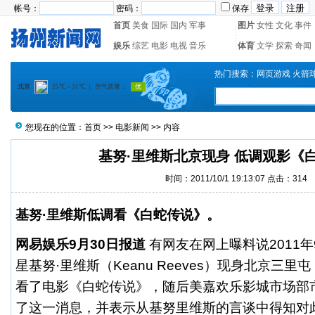
帐号：
密码：
保存
首页
美食
国际
国内
军事
图片
女性
文化
事件
娱乐
综艺
电影
电视
音乐
体育
文学
探索
奇闻
热门搜索：
网页游戏
火箭
您现在的位置：
首页
>>
电影新闻
>> 内容
基努·里维斯北京现身 低调观影《
时间：2011/10/1 19:13:07 点击：
314
基努·里维斯低调看《白蛇传说》。
网易娱乐9月30日报道
有网友在网上曝料说2011年
星基努·里维斯（Keanu Reeves）现身北京三
看了电影《白蛇传说》，随后美嘉欢乐影城市场部
了这一消息，并表示从基努里维斯的言谈中得知对