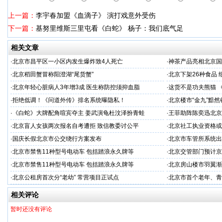
上一篇：
李宇春加盟《血滴子》 演打戏意外受伤
下一篇：
基努里维斯三里屯看《白蛇》 杨子：我们底气足
相关文章
·
北京市昌平区一小区内发生爆炸致4人死亡
·
神茶产品亮相北京国
示会
·
北京稻田蟹冒称阳澄湖“尾货蟹”
·
北京下架26种食品
·
北京年轻心脏病人3年增3成 医生称防控须抑血脂
·
这货不是功夫熊猫 
·
拒绝低调！《问道外传》排名系统曝隐私！
·
北京楼市“金九”黯
·
《白蛇》大牌配角喧宾夺主 姜武演龟杜汶泽扮青蛙
·
王菲助阵陈奕迅北京
·
北京盲人女孩两次报名自考遭拒 致信教委讨公平
·
北京社工执业资格或
·
国庆长假北京市公交绕行方案发布
·
北京市车管所系统出
·
北京市禁售11种型号电动车 包括踏浪永久牌等
·
北京交管部门预计京
·
北京市禁售11种型号电动车 包括踏浪永久牌等
·
北京房山楼市羽翼渐丰 
·
北京公租房首次分“老幼” 常营项目正试点
·
北京市首个老年、青
相关评论
暂时还没有评论