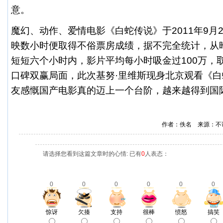
意。
魔幻、动作、爱情电影《白蛇传说》于2011年9月2
映数小时便取得不俗票房成绩，据不完全统计，从昨日
短短六个小时内，影片平均每小时吸金过100万，
口碑双赢局面，此次基努·里维斯现身北京观看《
友感慨国产电影真的迈上一个台阶，越来越得到国
作者：佚名 来源：不
请选择您看到这篇文章时的心情: 已有
0
人表态：
0
0
0
0
0
0
惊讶
欠揍
支持
很棒
愤怒
搞笑