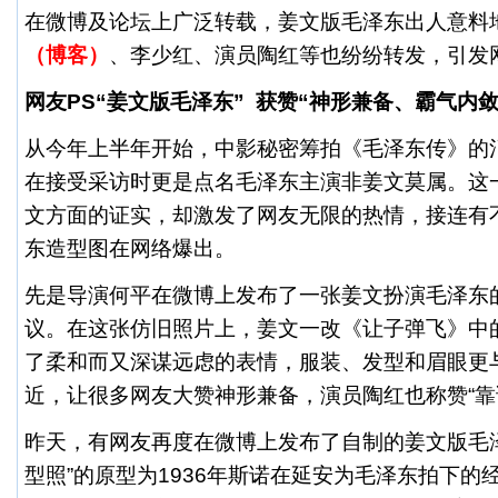
在微博及论坛上广泛转载，姜文版毛泽东出人意料地
（博客）
、
李少红
、演员
陶红
等也纷纷转发，引发
网友PS“姜文版毛泽东” 获赞“神形兼备、霸气内敛
从今年上半年开始，中影秘密筹拍《毛泽东传》的
在接受采访时更是点名毛泽东主演非姜文莫属。这
文方面的证实，却激发了网友无限的热情，接连有
东造型图在网络爆出。
先是导演何平在微博上发布了一张姜文扮演毛泽东的
议。在这张仿旧照片上，姜文一改《让子弹飞》中
了柔和而又深谋远虑的表情，服装、发型和眉眼更
近，让很多网友大赞神形兼备，演员陶红也称赞“靠
昨天，有网友再度在微博上发布了自制的姜文版毛泽
型照”的原型为1936年斯诺在延安为毛泽东拍下的