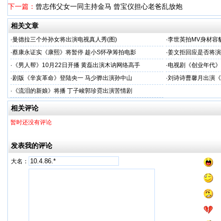
下一篇：
曾志伟父女一同主持金马 曾宝仪担心老爸乱放炮
相关文章
·
曼德拉三个外孙女将出演电视真人秀(图)
·
李世英拍MV身材容貌
·
蔡康永证实《康熙》将暂停 趁小S怀孕筹拍电影
·
姜文拒回应是否将演
·
《男人帮》10月22日开播 黄磊出演木讷网络高手
·
电视剧《创业年代》
·
剧版《辛亥革命》登陆央一 马少骅出演孙中山
·
刘诗诗曹馨月出演《
·
《流泪的新娘》将播 丁子峻郭珍霓出演苦情剧
相关评论
暂时还没有评论
发表我的评论
大名：