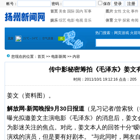
帐号：
密码：
保存
首页
美食
国际
国内
军事
图片
女性
文化
事件
娱乐
综艺
电影
电视
音乐
体育
文学
探索
奇闻
热门搜索：
网页游戏
火箭
您现在的位置：
首页
>>
电影新闻
>> 内容
传中影秘密筹拍《毛泽东》姜文
时间：2011/10/1 19:12:16 点击：
205
姜文
（资料图）。
解放网-新闻晚报9月30日报道
（见习记者/曾索狄（
曝光拟邀姜文主演电影《毛泽东》的消息后，姜文
为影迷关注的焦点。对此，姜文本人的回答十分“暧
演戏的演员，但是要有好剧本。 ”与此同时，网友