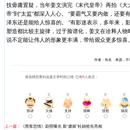
技毋庸置疑，当年姜文演完《末代皇帝》再拍《大
帝”到“太监”都深入人心。 “要霸气又要内敛，还
泽东还是能给人惊喜的。 ”有影迷表示，多年来，
塑造都比较主旋律，过于脸谱化，姜文在诠释人物
说不定能让伟人的形象更丰满，带给观众更多惊喜
作者：佚名 来源：不
请选择您看到这篇文章时的心情: 已有
0
人表态：
0
0
0
0
0
0
惊讶
欠揍
支持
很棒
愤怒
搞笑
上一篇：
《黑客悲情》剧照曝光 新“虞姬”杜娟抢先亮相