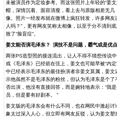
未被演员作为定妆参考。而这张照片上年轻的“姜文
帽，深情沉着、面容清瘦，看上去与原版相差无几
像。照片一经发布就在微博上疯狂转发，许多网友
人吗？”，更有网友笑称太相像，以至于分不清到
致了“脸盲症”。
姜文能否演毛泽东？ 演技不是问题，霸气或是优
两张PS造型照的接连流出，让人不得不猜想传说
戏《毛泽东》已经箭在弦上，姜文也可能早被“内定
中已经表示毛泽东的最佳扮演者非姜文莫属，姜文
示他虽然不是毛泽东的粉丝，但认为毛泽东是个了
否出演，他没有直接回答，而是婉转地表示：“我
员，但是要有好剧本。 ”
姜文版的毛泽东会有什么不同，也在网民中激起讨论
象太过深入人心，但立即有网友反驳，认为姜文塑