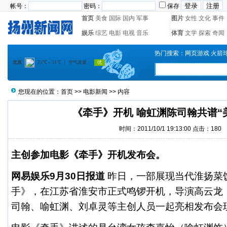
帐号：
密码：
保存
首页
美食
国际
国内
军事
图片
女性
文化
事件
娱乐
综艺
电影
电视
音乐
体育
文学
探索
奇闻
热门搜索：
网页游戏
火箭
您现在的位置：
首页
>>
电影新闻
>> 内容
《牵手》开机 喻虹渊陈司翰共谱“
时间：2011/10/1 19:13:00 点击：
180
主创参加电影《牵手》开机发布会。
网易
娱乐
9月30日报道
昨日，一部展现当代淮扬菜
手》，在江苏省淮安市正式鸣锣开机，导演高云龙
司翰、喻虹渊、刘卓灵等主创人员一起亮相发布会