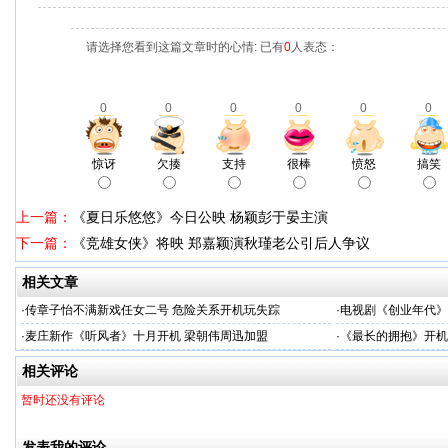
请选择您看到这篇文章时的心情: 已有
0
人表态：
0
0
0
0
0
0
惊讶
欠揍
支持
很棒
愤怒
搞笑
上一篇：
《夏日乐悠悠》今日公映 杨颖彭于晏主演
下一篇：
《竞雄女侠》将映 郑嘉颖演秋瑾老公引后人争议
相关文章
·
传章子怡不满新戏任女二号 危险关系开机玩失踪
·
电视剧《创业年代》
·
麦庄新作《听风者》十月开机 梁朝伟周迅加盟
·
《最长的拥抱》开机
相关评论
暂时还没有评论
发表我的评论