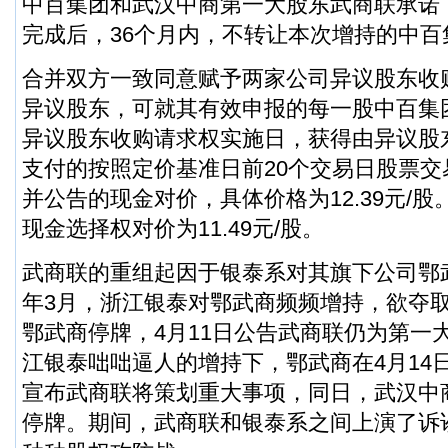
中百集团和武汉中商第一大股东武商联承诺
完成后，36个月内，不转让本次增持的中百
合并双方一致同意赋予两家公司异议股东收
异议股东，可就其有效申报的每一股中百集
异议股东收购请求权实施日，获得由异议股
支付的按照定价基准日前20个交易日股票
并公告的现金对价，具体价格为12.39元/
现金选择权对价为11.49元/股。
武商联的重组起因于银泰系对其旗下公司鄂
年3月，浙江银泰对鄂武商频频增持，欲夺取
鄂武商停牌，4月11日公告武商联仍为第一
江银泰咄咄逼人的增持下，鄂武商在4月14
宣布武商联将策划重大事项，同日，武汉中
停牌。期间，武商联和银泰系之间上演了诉