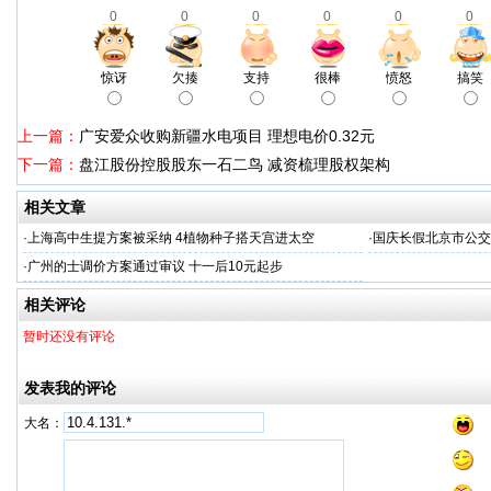
0
0
0
0
0
0
惊讶
欠揍
支持
很棒
愤怒
搞笑
上一篇：
广安爱众收购新疆水电项目 理想电价0.32元
下一篇：
盘江股份控股股东一石二鸟 减资梳理股权架构
相关文章
·
上海高中生提方案被采纳 4植物种子搭天宫进太空
·
国庆长假北京市公交
·
广州的士调价方案通过审议 十一后10元起步
相关评论
暂时还没有评论
发表我的评论
大名：