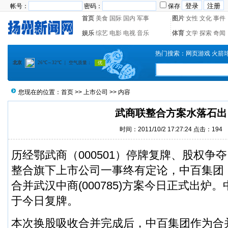
帐号：
密码：
保存
首页
美食
国际
国内
军事
图片
女性
文化
事件
娱乐
综艺
电影
电视
音乐
体育
文学
探索
奇闻
热门搜索：
网页游戏
火箭
您现在的位置：
首页
>>
上市公司
>> 内容
武商联整合方案水落石出
时间：2011/10/2 17:27:24 点击：
194
历经鄂武商（000501）停牌复牌、股权争
整合旗下上市公司一事终有定论，中百集团（0
合并
武汉中商
(000785)方案今日正式出
于今日复牌。
本次换股吸收合并完成后，中百集团作为合