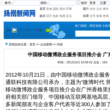
帐号：
密码：
保存
首页
美食
国际
国内
军事
图片
女性
文化
事件
娱乐
综艺
电影
电视
音乐
体育
文学
探索
奇闻
热门搜索：
网页游戏
火箭
您现在的位置：
首页
>>
企业新闻
>> 内容
中国移动微博政企服务项目推介会 广
时间：2012/12/1 16:56:42 点击：
183
2012年10月21日，由中国移动微博政企
通联科技有限公司承办，主题为“微博时代 营销
移动微博政企服务项目推介会在广州香格里
府相关部门领导、中国移动互联网基地高层
多新闻朋友与企业客户代表等近300人参加