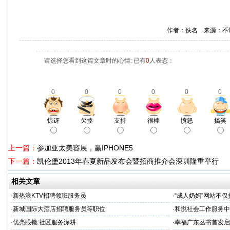
作者：佚名 来源：不
请选择您看到这篇文章时的心情: 已有
0
人表态：
0
0
0
0
0
0
惊讶
欠揍
支持
很棒
愤怒
搞笑
上一篇：
参加亚太美容展，赢IPHONE5
下一篇：
凯伦堡2013年春夏新品发布会暨招商推介会深圳隆重举行
相关文章
·
新热浪KTV招聘领班服务员
·
“成人奶妈”网站不仅
·
新城国际大酒店招聘服务员等职位
·
和悦社会工作服务中
·
优亮眼镜:社区服务深耕
·
幸福广东丛书首发启