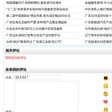
·
韩国屏蔽83个亲朝鲜网站 服务器均在海外
·
金融服务救驾 中小
·
“十二五”末将基本实现内地与港服务贸易自由化
·
中外资私人银行增值
·
第二届中国国际矿博会闭幕 意向成交额达50亿元
·
广东10月起600多
·
广东近海生态破坏严重 多种海产品重金属超标
·
广东新能源汽车产业
·
大连去年约有300万人次光顾汽车租赁服务
·
今年最强台风“纳沙
·
广东汕头加快打造粤台农业产业对接平台
·
辽宁青年科技创新创
·
台风“纳沙”擦肩而过 广东湛江未敢“松口气”
·
广东副省长刘昆肇庆
相关评论
暂时还没有评论
发表我的评论
大名：
内容：