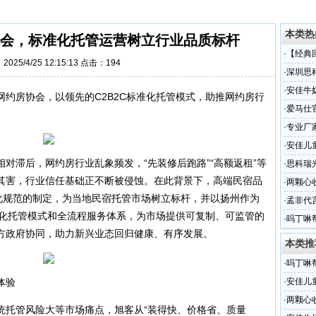
本类热
会，标准化托管运营树立行业品质标杆
·
【经典
025/4/25 12:15:13 点击：
194
·
深圳思
·
安佳牛
约房协会，以领先的C2B2C标准化托管模式，助推网约房行
的本真
·
爱马仕
·
专业厂
·
安佳儿
对滞后，网约房行业乱象频发，“先装修后跑路”“高额返租”等
奶！！
·
思科瑞
其害，行业信任基础正不断被侵蚀。在此背景下，高端民宿品
（组图
·
两颗心
准化规范的制定，为当地民宿托管市场树立标杆，并以扬州作为
造！
·
孟非代
准化托管模式和全流程服务体系，为市场提供可复制、可监管的
·
吗丁啉
方政府协同，助力新兴业态回归健康、有序发展。
本类推
·
吗丁啉
体验
·
安佳儿
奶！！
·
两颗心
统托管风险大等市场痛点，旭客从“装得快、价格省、质量