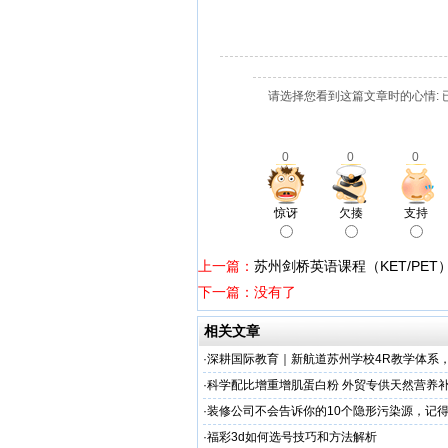
请选择您看到这篇文章时的心情: 
0
0
0
惊讶
欠揍
支持
上一篇：
苏州剑桥英语课程（KET/PE
下一篇：没有了
相关文章
·
深耕国际教育｜新航道苏州学校4R教学体系
学备考之路
·
科学配比增重增肌蛋白粉 外贸专供天然营养补
源头定制
·
装修公司不会告诉你的10个隐形污染源，记
·
福彩3d如何选号技巧和方法解析