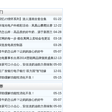
门
回忆の情怀系列】游人漫画全套合集
01-22
科瑞光电户外精彩活动：凤凰山攀爬比赛
12-22
奶怎么样：高品质的好牛奶，源于新西兰
04-28
营养！
官网的每一步 都在离网上卖铂金包更近
03-18
家批发电表控制器
03-26
童牛奶怎么样？让妈妈放心的好牛
05-07
！
光电董事长出席2014慧聪网品牌颁奖盛典
12-13
）
收获可口小点心，安佳淡奶油助力美味制
05-03
言广发银行电子银行 双方因“智”结缘
12-01
帮助缓解功能性消化不良！
05-15
荐
帮助缓解功能性消化不良！
05-15
童牛奶怎么样？让妈妈放心的好牛
05-07
！
收获可口小点心，安佳淡奶油助力美味制
05-03