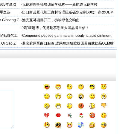
州学校
续5年录取
·
无锡雅思托福培训留学机构——新航道无锡学校
军之选
·
出口白芸豆代加工身材管理阻断碳水定制60粒一条龙OEM
贴牌
 Ginseng C
·
渔光互补项目开工，奏响绿色交响曲
·
“紫”耀进博，优博瑞慕彰显大国品牌自信！
EM贴牌代工
·
Compound peptide gamma aminobutyric acid ointment
 Qi Gao Z
·
燕窝胶原蛋白口服液 玻尿酸烟酰胺胶原蛋白肽饮品OEM贴
牌