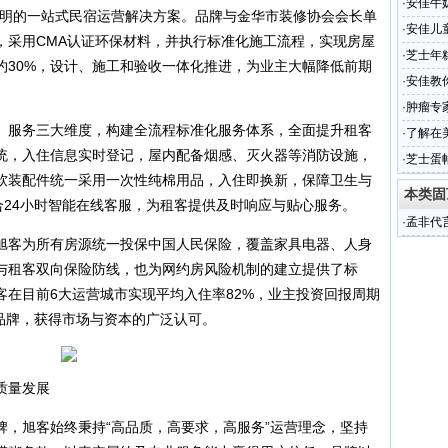
造！
·
安佳牛
透明的一站式民宿运营解决方案。品牌与金华市装修协会会长单
的本真
·
安佳儿
，采用CMA认证环保材料，并执行标准化施工流程，实现房屋
·
芝士年
约30%，设计、施工和验收一体化推进，为业主大幅降低前期
·
安佳教
·
肿瘤专
、服务三大维度，构建全流程标准化服务体系，全面提升租客
·
了解在
统，入住信息实时登记，屋内配备烟感、灭火器等消防设施，
·
芝士蛋
软装配件统一采用一次性纯棉用品，入住即换新，保障卫生与
本类固
合24小时智能在线客服，为租客提供及时响应与贴心服务。
·
孟非代
旭客为所有房源统一投保中国人民保险，覆盖家具电器、人身
与租客双向保险防线，也为网约房风险机制的建立提供了标
客在目前6大运营城市实现平均入住率82%，业主投资回报周期
荐品牌，获得市场与资本的广泛认可。
质量发展
牌，旭客始终秉持“高品质，高要求，高服务”运营理念，坚持