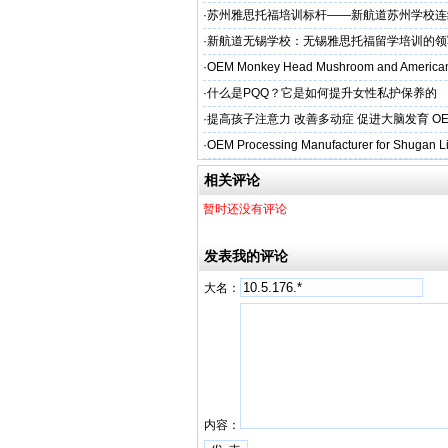
·
苏州雅思托福培训标杆——新航道苏州学校连
率领先
·
新航道无锡学校：无锡雅思托福留学培训的领
·
OEM Monkey Head Mushroom and American
aps
·
什么是PQQ？它是如何提升女性私护保养的
·
提高孩子注意力 改善多动症 促进大脑发育 O
·
OEM Processing Manufacturer for Shugan Li
相关评论
暂时还没有评论
发表我的评论
大名：
内容：