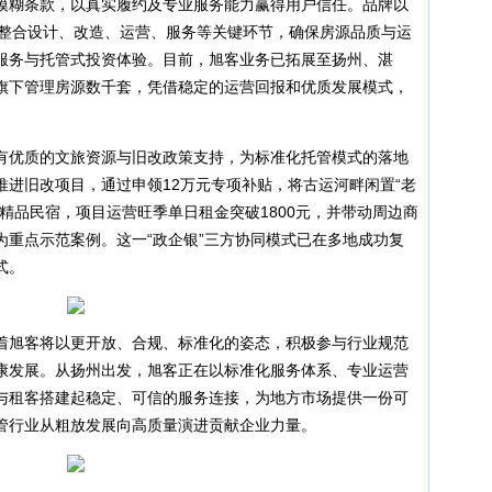
模糊条款，以真实履约及专业服务能力赢得用户信任。品牌以
，整合设计、改造、运营、服务等关键环节，确保房源品质与运
服务与托管式投资体验。目前，旭客业务已拓展至扬州、湛
旗下管理房源数千套，凭借稳定的运营回报和优质发展模式，
有优质的文旅资源与旧改政策支持，为标准化托管模式的落地
进旧改项目，通过申领12万元专项补贴，将古运河畔闲置“老
精品民宿，项目运营旺季单日租金突破1800元，并带动周边商
为重点示范案例。这一“政企银”三方协同模式已在多地成功复
式。
着旭客将以更开放、合规、标准化的姿态，积极参与行业规范
康发展。从扬州出发，旭客正在以标准化服务体系、专业运营
与租客搭建起稳定、可信的服务连接，为地方市场提供一份可
管行业从粗放发展向高质量演进贡献企业力量。