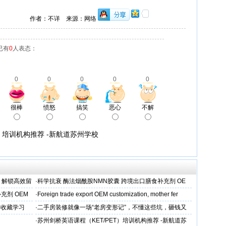
作者：不详 来源：网络
已有
0
人表态：
0
0
0
0
0
很棒
愤怒
搞笑
恶心
不解
T）培训机构推荐 -新航道苏州学校
，解锁高效留
·
科学抗衰 酶法烟酰胺NMN胶囊 跨境出口膳食补充剂 OE
M/ODM定制
充剂 OEM
·
Foreign trade export OEM customization, mother fer
得收藏学习
·
二手房装修就像一场“老房变形记”，不懂这些坑，砸钱又
糟心！看完这篇再开工
·
苏州剑桥英语课程（KET/PET）培训机构推荐 -新航道苏