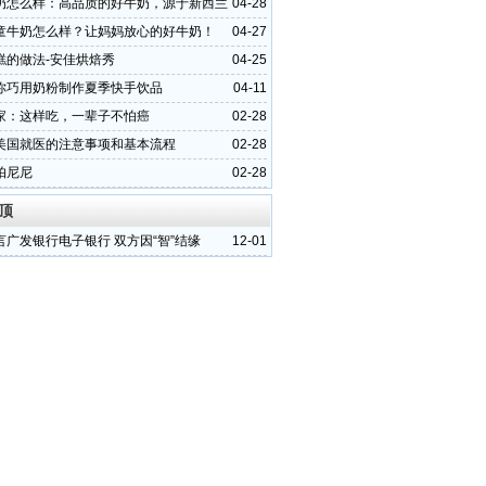
奶怎么样：高品质的好牛奶，源于新西兰
04-28
营养！
童牛奶怎么样？让妈妈放心的好牛奶！
04-27
糕的做法-安佳烘焙秀
04-25
你巧用奶粉制作夏季快手饮品
04-11
家：这样吃，一辈子不怕癌
02-28
美国就医的注意事项和基本流程
02-28
帕尼尼
02-28
顶
言广发银行电子银行 双方因“智”结缘
12-01