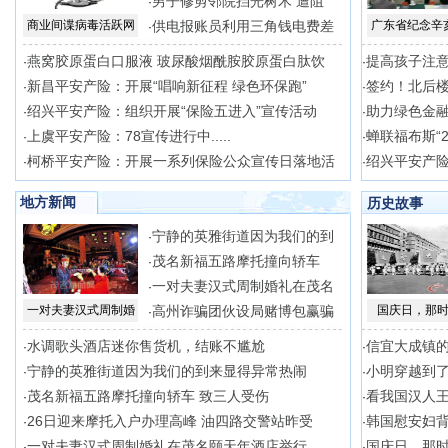
男子修剪邻院挡光树木 遭阻
·
商业间谍病毒活跃网
供电报账员利用三角钱电费差
广东省纪念辛
·
燕窝胶原蛋白口服液 玻尿酸烟酰胺胶原蛋白肽饮
提高孩子注意
·
·
新昌平安产险：开展“唱响新征程 绿色环保跑”
签约！北后
·
·
绍兴平安产险：组织开展“保险五进入”宣传活动
助力绿色金
·
·
上虞平安产险：78宣传进行中.....
蝉联福布斯“2
·
·
柯桥平安产险：开展一系列保险公众宣传日落地活
绍兴平安产
·
·
地方新闻
历史故事
宁静的英雅街道因为我们的到
·
茂名新福五路摩托撞向轿车
·
一对夫妻汉式周制婚礼在茂名
·
一对夫妻汉式周制婚
高州诈骗团伙设局赌博包赢骗
国庆日，那
·
水调歌头酒店迷你售货机，结账不尴尬
信宜大成镇
·
·
宁静的英雅街道因为我们的到来显得异常热闹
小明穿越到
·
·
茂名新福五路摩托撞向轿车 致三人受伤
看我国汉人
·
·
26日迎来摩托入户办理高峰 油四路交警站昨受
韩国慰安妇
·
·
一对夫妻汉式周制婚礼在茂名颐天年酒店举行
国庆日，那
·
·