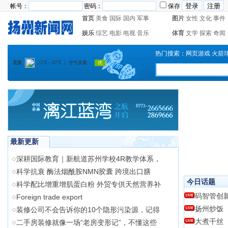
帐号：
密码：
保存
首页
美食
国际
国内
军事
图片
女性
文化
事件
娱乐
综艺
电影
电视
音乐
体育
文学
探索
奇闻
热门搜索：
网页游戏
火箭
最新更新
深耕国际教育｜新航道苏州学校4R教学体系，
科学抗衰 酶法烟酰胺NMN胶囊 跨境出口膳
今日话题
科学配比增重增肌蛋白粉 外贸专供天然营养补
码智管创
Foreign trade export
扬州炒饭
装修公司不会告诉你的10个隐形污染源，记得
大煮干丝
二手房装修就像一场“老房变形记”，不懂这些