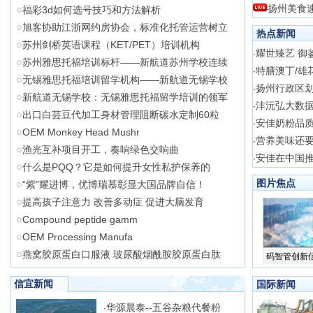
扬州美食
福彩3d如何选号技巧和方法解析
旭客协助江浙网约房协会，标准化托管运营树立
热点新闻
苏州剑桥英语课程（KET/PET）培训机构
耀世臻艺 御鉴
·
苏州雅思托福培训标杆——新航道苏州学校连续
特膳澳丁/雄
·
无锡雅思托福培训留学机构——新航道无锡学校
扬州行政区
·
新航道无锡学校：无锡雅思托福留学培训的领军
沣沅弘大数
·
出口白芸豆代加工身材管理阻断碳水定制60粒
安佳奶粉品质
·
OEM Monkey Head Mushr
营养美味还要
·
渔光互补项目开工，奏响绿色交响曲
安佳在中国
·
什么是PQQ？它是如何提升女性私护保养的
图片焦点
“紫”耀进博，优博瑞慕彰显大国品牌自信！
提高孩子注意力 改善多动症 促进大脑发育
Compound peptide gamm
OEM Processing Manufa
燕窝胶原蛋白口服液 玻尿酸烟酰胺胶原蛋白肽
码智管创新
信宜新闻
国际新闻
华源晨泰--五谷杂粮代餐粉
·