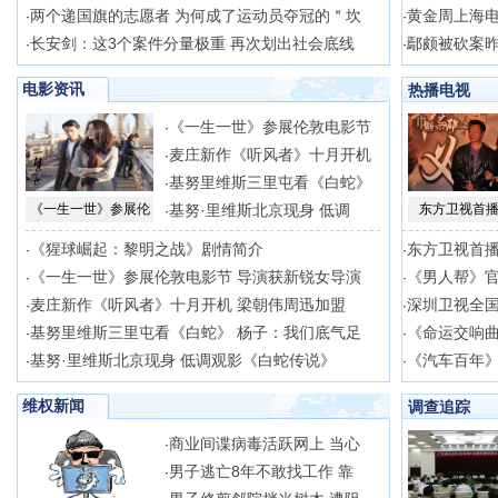
两个递国旗的志愿者 为何成了运动员夺冠的＂坎
黄金周上海电
·
·
长安剑：这3个案件分量极重 再次划出社会底线
鄢颇被砍案昨
·
·
电影资讯
热播电视
《一生一世》参展伦敦电影节
·
麦庄新作《听风者》十月开机
·
基努里维斯三里屯看《白蛇》
·
《一生一世》参展伦
基努·里维斯北京现身 低调
东方卫视首播
·
《猩球崛起：黎明之战》剧情简介
东方卫视首播
·
·
《一生一世》参展伦敦电影节 导演获新锐女导演
《男人帮》官
·
·
麦庄新作《听风者》十月开机 梁朝伟周迅加盟
深圳卫视全
·
·
基努里维斯三里屯看《白蛇》 杨子：我们底气足
《命运交响
·
·
基努·里维斯北京现身 低调观影《白蛇传说》
《汽车百年》
·
·
维权新闻
调查追踪
商业间谍病毒活跃网上 当心
·
男子逃亡8年不敢找工作 靠
·