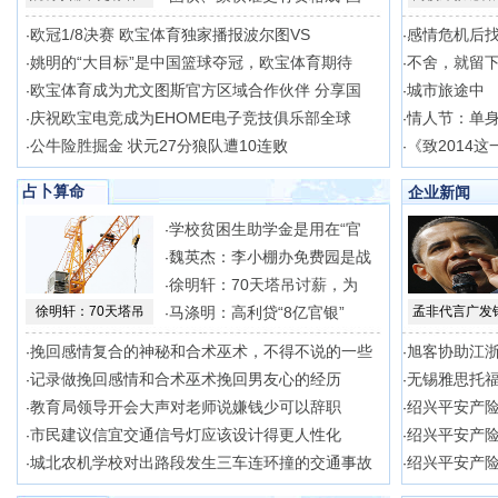
欧冠1/8决赛 欧宝体育独家播报波尔图VS
感情危机后
·
·
姚明的“大目标”是中国篮球夺冠，欧宝体育期待
不舍，就留
·
·
欧宝体育成为尤文图斯官方区域合作伙伴 分享国
城市旅途中
·
·
庆祝欧宝电竞成为EHOME电子竞技俱乐部全球
情人节：单
·
·
公牛险胜掘金 状元27分狼队遭10连败
《致2014
·
·
占卜算命
企业新闻
学校贫困生助学金是用在“官
·
魏英杰：李小棚办免费园是战
·
徐明轩：70天塔吊讨薪，为
·
徐明轩：70天塔吊
马涤明：高利贷“8亿官银”
孟非代言广发
·
挽回感情复合的神秘和合术巫术，不得不说的一些
旭客协助江
·
·
记录做挽回感情和合术巫术挽回男友心的经历
无锡雅思托
·
·
教育局领导开会大声对老师说嫌钱少可以辞职
绍兴平安产
·
·
市民建议信宜交通信号灯应该设计得更人性化
绍兴平安产
·
·
城北农机学校对出路段发生三车连环撞的交通事故
绍兴平安产
·
·