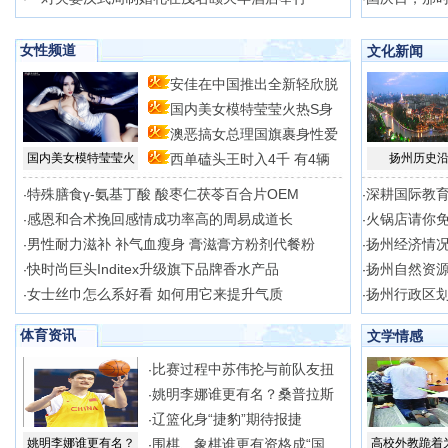
女性频道
文化新闻
安佳在中国推出全新轻欣脱
国内美女模特莹莹火热S身
脂
澳恶搞女总理国旗裹身性爱
型
国内美女模特莹莹火
西单磕头王时入4千 有4辆
扬州历史
场
特殊膳食γ-氨基丁酸 酸枣仁茯苓百合片OEM
深耕国际教
·
·
感恩和合术挽回感情成功率高的周易成道长
火锅店请你免
·
·
男性耐力滋补 补气血瘦身 膏滋膏方粉剂代餐粉
扬州经济情
·
·
快时尚巨头Inditex升级旗下品牌香水产品
扬州自然资
·
·
女士丝巾怎么系好看 如何用它来提升气质
扬州行政区
·
·
体育资讯
文学情感
比赛过程中苏伟抡与前队友扭
·
姚明李娜谁更有名？桑普拉斯
·
辽篮化身“捷豹”期待报捷
·
姚明李娜谁更有名？
围棋、象棋谁更有资格成“国
高校外教跪着
·