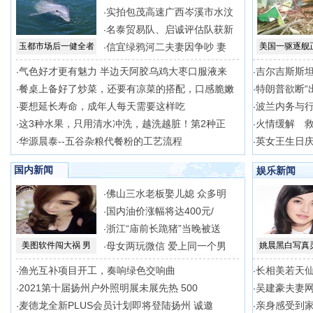
实拍包茂高速广西岑溪市水汶
·
名泰贸易队、启诚评估队获新
·
玉都市场后一健全者
信宜绿鸦河二夫妻因争吵 妻
美国一驱逐舰
·
气色好才更有魅力 半边天阿胶乌鸡大枣口服液来
吉尔吉斯斯
·
·
餐桌上备好了炒菜，还要有凉菜的搭配，口感脆嫩
特朗普欲断“
·
·
要想延长寿命，成年人每天需要这样吃
波兰内务与
·
·
这3种水果，只用清水冲洗，越洗越脏！第2种正
火情缓解 
·
·
华源晨泰--五谷杂粮代餐粉的工艺流程
英女王生日
·
·
国内新闻
娱乐新闻
佛山三水老板娶儿媳 众多明
·
国内油价涨幅将达400元/
·
浙江“庙前长跪猪”当晚被送
·
美图软件闯大祸 男
母女两玩微信 爱上同一个男
姚晨黑白写真
·
渔光互补项目开工，奏响绿色交响曲
长相美若天
·
·
2021第十届扬州户外照明展未展先热 500
吴建豪夫妻网
·
·
麦德龙全新PLUS会员计划即将登陆扬州 诚邀
亲身感受到
·
·