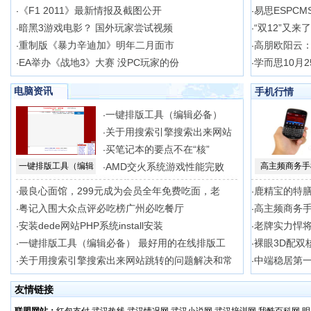
《F1 2011》最新情报及截图公开
易思ESPCM
·
·
暗黑3游戏电影？ 国外玩家尝试视频
“双12”又来
·
·
重制版《暴力辛迪加》明年二月面市
高朋欧阳云
·
·
EA举办《战地3》大赛 没PC玩家的份
学而思10月2
·
·
电脑资讯
手机行情
一键排版工具（编辑必备）
·
关于用搜索引擎搜索出来网站
·
买笔记本的要点不在“核”
·
一键排版工具（编辑
AMD交火系统游戏性能完败
高主频商务手
·
最良心面馆，299元成为会员全年免费吃面，老
鹿精宝的特
·
·
粤记入围大众点评必吃榜广州必吃餐厅
高主频商务手
·
·
安装dede网站PHP系统install安装
老牌实力悍将
·
·
一键排版工具（编辑必备） 最好用的在线排版工
裸眼3D配双核
·
·
关于用搜索引擎搜索出来网站跳转的问题解决和常
中端稳居第一
·
·
友情链接