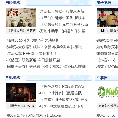
网络游戏
电子竞技
沣沅弘大数据引领技术创新
·
《寻仙》引爆中国风 新版本
·
《穿越火线》兄弟节系列活动
·
《穿越火线》兄弟节
万能小助手 《问道外传》帮
Moon:魔兽
·
福彩3d如何选号技巧和方法解析
破解QQ空间
·
·
沣沅弘大数据引领技术创新 布局金融科技领域
如何删除买
·
·
沣沅弘旗下FFCL正式开业！！
想知道如何
·
·
《猎国》双线新服 今日震撼开启
《抖音app
·
·
国庆天天有礼来就送 《倩女幽魂》缤纷玩法爽翻
梅森：我仍适合
·
·
单机游戏
互联网
《黑色洛城》PC版正式敲定
·
DICE：我们对《叛逆连队
·
《狂怒》将会改变人们对开发
·
《黑色洛城》PC版
暗黑3中文版截图流出 传奇
酷6宣布赎回
·
600元出售个游戏网站（1-zf.com）
易思、phpc
·
·